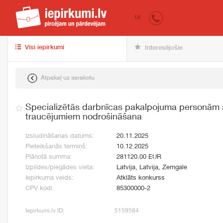
iepirkumi.lv
pir
LV
Visi iepirkumi
Interesējošie
Atpakaļ uz sarakstu
Specializētās darbnīcas pakalpojuma personām a
traucējumiem nodrošināšana
Izsludināšanas datums:
20.11.2025
Pieteikšanās termiņš:
10.12.2025
Plānotā summa:
281120.00 EUR
Izpildes/piegādes vieta:
Latvija, Latvija, Zemgale
Iepirkuma veids:
Atklāts konkurss
CPV kodi:
85300000-2
Iepirkumi.lv ID:
5159584