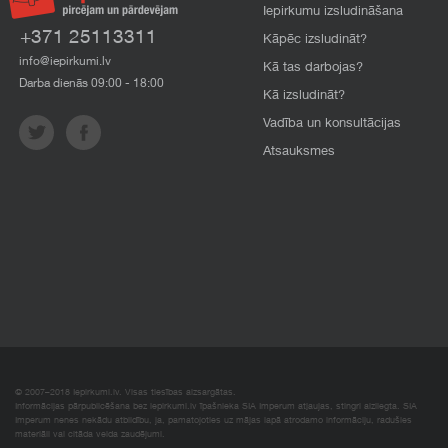
Iepirkumu izsludināšana
+371 25113311
Kāpēc izsludināt?
info@iepirkumi.lv
Kā tas darbojas?
Darba dienās 09:00 - 18:00
Kā izsludināt?
Vadība un konsultācijas
Atsauksmes
© 2007–2018 Iepirkumi.lv. Visas tiesības aizsargātas.
Informācijas pārpublicēšana bez iepirkumi.lv īpašnieka SIA Imperum atļaujas, stingri aizliegta. SIA
Imperum nenes nekādu atbildību, ja, pamatojoties uz mājas lapā atrodamo informāciju, radušies
materiāli vai citāda veida zaudējumi.