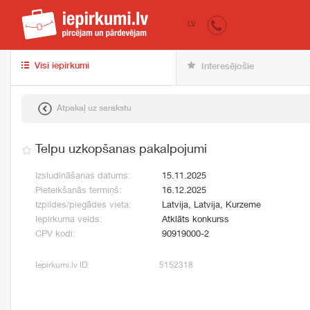
iepirkumi.lv
pir
LV
Visi iepirkumi
Interesējošie
Atpakaļ uz sarakstu
Telpu uzkopšanas pakalpojumi
Izsludināšanas datums:
15.11.2025
Pieteikšanās termiņš:
16.12.2025
Izpildes/piegādes vieta:
Latvija, Latvija, Kurzeme
Iepirkuma veids:
Atklāts konkurss
CPV kodi:
90919000-2
Iepirkumi.lv ID:
5152318