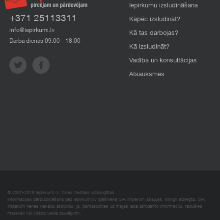
Iepirkumu izsludināšana
+371 25113311
Kāpēc izsludināt?
info@iepirkumi.lv
Kā tas darbojas?
Darba dienās 09:00 - 18:00
Kā izsludināt?
Vadība un konsultācijas
Atsauksmes
© 2007–2018 Iepirkumi.lv. Visas tiesības aizsargātas.
Informācijas pārpublicēšana bez iepirkumi.lv īpašnieka SIA Imperum atļaujas, stingri aizliegta. SIA
Imperum nenes nekādu atbildību, ja, pamatojoties uz mājas lapā atrodamo informāciju, radušies
materiāli vai citāda veida zaudējumi.