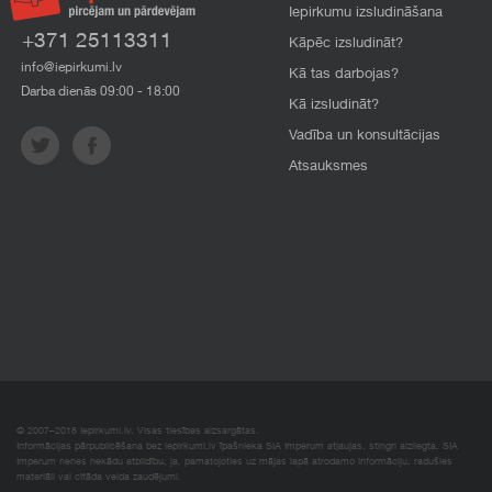
Iepirkumu izsludināšana
+371 25113311
Kāpēc izsludināt?
info@iepirkumi.lv
Kā tas darbojas?
Darba dienās 09:00 - 18:00
Kā izsludināt?
Vadība un konsultācijas
Atsauksmes
© 2007–2018 Iepirkumi.lv. Visas tiesības aizsargātas.
Informācijas pārpublicēšana bez iepirkumi.lv īpašnieka SIA Imperum atļaujas, stingri aizliegta. SIA
Imperum nenes nekādu atbildību, ja, pamatojoties uz mājas lapā atrodamo informāciju, radušies
materiāli vai citāda veida zaudējumi.