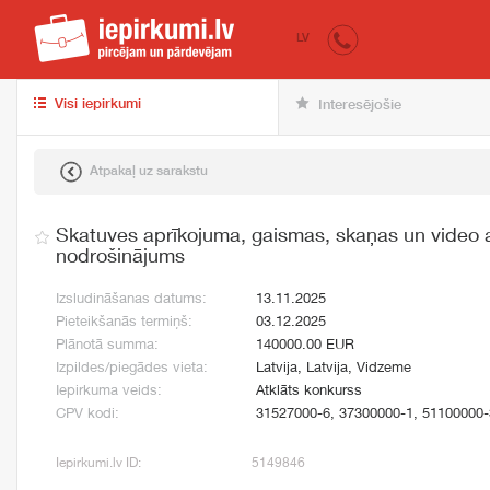
iepirkumi.lv
pir
LV
Visi iepirkumi
Interesējošie
Atpakaļ uz sarakstu
Skatuves aprīkojuma, gaismas, skaņas un video 
nodrošinājums
Izsludināšanas datums:
13.11.2025
Pieteikšanās termiņš:
03.12.2025
Plānotā summa:
140000.00 EUR
Izpildes/piegādes vieta:
Latvija, Latvija, Vidzeme
Iepirkuma veids:
Atklāts konkurss
CPV kodi:
31527000-6, 37300000-1, 51100000-
Iepirkumi.lv ID:
5149846