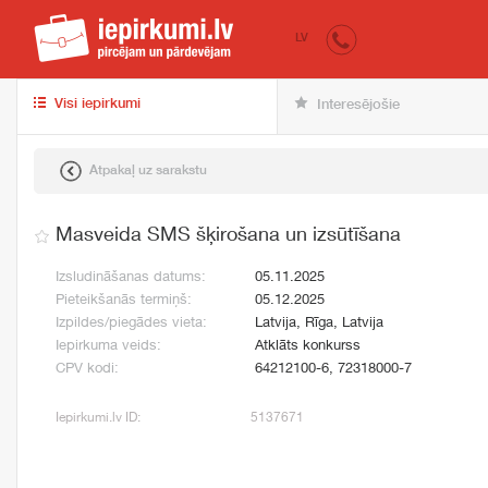
iepirkumi.lv
pir
LV
Visi iepirkumi
Interesējošie
Atpakaļ uz sarakstu
Masveida SMS šķirošana un izsūtīšana
Izsludināšanas datums:
05.11.2025
Pieteikšanās termiņš:
05.12.2025
Izpildes/piegādes vieta:
Latvija, Rīga, Latvija
Iepirkuma veids:
Atklāts konkurss
CPV kodi:
64212100-6, 72318000-7
Iepirkumi.lv ID:
5137671