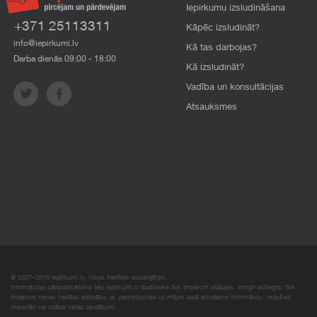
Iepirkumu izsludināšana
+371 25113311
Kāpēc izsludināt?
info@iepirkumi.lv
Kā tas darbojas?
Darba dienās 09:00 - 18:00
Kā izsludināt?
Vadība un konsultācijas
Atsauksmes
© 2007–2018 Iepirkumi.lv. Visas tiesības aizsargātas.
Informācijas pārpublicēšana bez iepirkumi.lv īpašnieka SIA Imperum atļaujas, stingri aizliegta. SIA
Imperum nenes nekādu atbildību, ja, pamatojoties uz mājas lapā atrodamo informāciju, radušies
materiāli vai citāda veida zaudējumi.