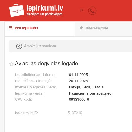
iepirkumi.lv
pir
LV
Visi iepirkumi
Interesējošie
Atpakaļ uz sarakstu
Aviācijas degvielas iegāde
Izsludināšanas datums:
04.11.2025
Pieteikšanās termiņš:
20.11.2025
Izpildes/piegādes vieta:
Latvija, Rīga, Latvija
Iepirkuma veids:
Paziņojums par apspriedi
CPV kodi:
09131000-6
Iepirkumi.lv ID:
5137219