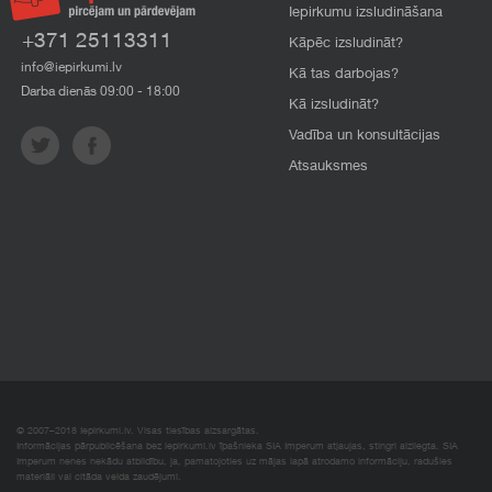
Iepirkumu izsludināšana
+371 25113311
Kāpēc izsludināt?
info@iepirkumi.lv
Kā tas darbojas?
Darba dienās 09:00 - 18:00
Kā izsludināt?
Vadība un konsultācijas
Atsauksmes
© 2007–2018 Iepirkumi.lv. Visas tiesības aizsargātas.
Informācijas pārpublicēšana bez iepirkumi.lv īpašnieka SIA Imperum atļaujas, stingri aizliegta. SIA
Imperum nenes nekādu atbildību, ja, pamatojoties uz mājas lapā atrodamo informāciju, radušies
materiāli vai citāda veida zaudējumi.