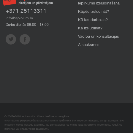
Iepirkumu izsludināšana
+371 25113311
Kāpēc izsludināt?
info@iepirkumi.lv
Kā tas darbojas?
Darba dienās 09:00 - 18:00
Kā izsludināt?
Vadība un konsultācijas
Atsauksmes
© 2007–2018 Iepirkumi.lv. Visas tiesības aizsargātas.
Informācijas pārpublicēšana bez iepirkumi.lv īpašnieka SIA Imperum atļaujas, stingri aizliegta. SIA
Imperum nenes nekādu atbildību, ja, pamatojoties uz mājas lapā atrodamo informāciju, radušies
materiāli vai citāda veida zaudējumi.