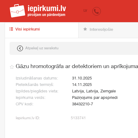
iepirkumi.lv
pir
LV
Visi iepirkumi
Interesējošie
Atpakaļ uz sarakstu
Gāzu hromotogrāfa ar detektoriem un aprīkojum
Izsludināšanas datums:
31.10.2025
Pieteikšanās termiņš:
14.11.2025
Izpildes/piegādes vieta:
Latvija, Latvija, Zemgale
Iepirkuma veids:
Paziņojums par apspriedi
CPV kodi:
38432210-7
Iepirkumi.lv ID:
5133741