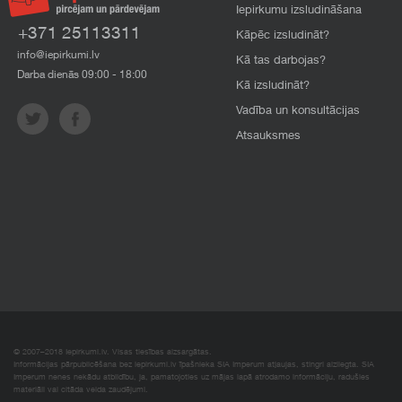
Iepirkumu izsludināšana
+371 25113311
Kāpēc izsludināt?
info@iepirkumi.lv
Kā tas darbojas?
Darba dienās 09:00 - 18:00
Kā izsludināt?
Vadība un konsultācijas
Atsauksmes
© 2007–2018 Iepirkumi.lv. Visas tiesības aizsargātas.
Informācijas pārpublicēšana bez iepirkumi.lv īpašnieka SIA Imperum atļaujas, stingri aizliegta. SIA
Imperum nenes nekādu atbildību, ja, pamatojoties uz mājas lapā atrodamo informāciju, radušies
materiāli vai citāda veida zaudējumi.