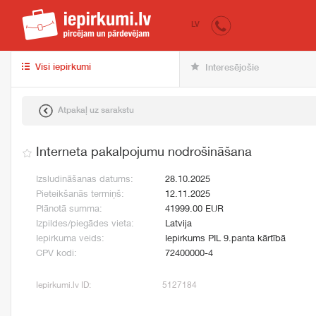
iepirkumi.lv
pir
LV
Visi iepirkumi
Interesējošie
Atpakaļ uz sarakstu
Interneta pakalpojumu nodrošināšana
Izsludināšanas datums:
28.10.2025
Pieteikšanās termiņš:
12.11.2025
Plānotā summa:
41999.00 EUR
Izpildes/piegādes vieta:
Latvija
Iepirkuma veids:
Iepirkums PIL 9.panta kārtībā
CPV kodi:
72400000-4
Iepirkumi.lv ID:
5127184