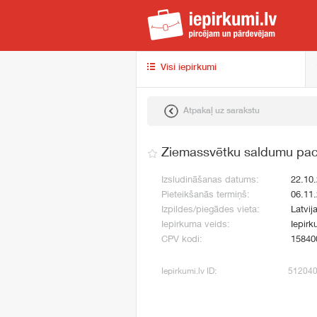
iep
Visi iepirkumi
Atpakaļ uz sarakstu
Ziemassvētku saldumu pac
Izsludināšanas datums:
22.10
Pieteikšanās termiņš:
06.11
Izpildes/piegādes vieta:
Latvij
Iepirkuma veids:
Iepirk
CPV kodi:
15840
Iepirkumi.lv ID:
51204