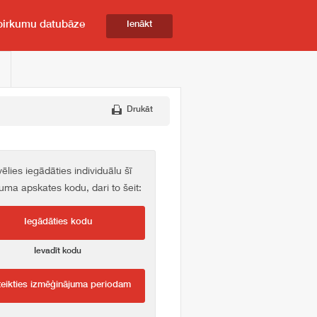
pirkumu datubāze
Ienākt
Drukāt
vēlies iegādāties individuālu šī
kuma apskates kodu, dari to šeit:
Iegādāties kodu
Ievadīt kodu
teikties izmēģinājuma periodam