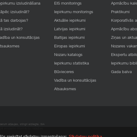
epirkumu izsludināšana
EIS monitorings
Apmācību kal
āpēc izsludināt?
Iepirkumu monitorings
Praktikumi
ā tas darbojas?
Aktuālie iepirkumi
Korporatīvās 
ā izsludināt?
Latvijas iepirkumi
Apmācību ab
adība un konsultācijas
Baltijas iepirkumi
Ziņas un aktua
tsauksmes
Eiropas iepirkumi
Nozares vaka
Nozaru katalogs
Ekspertu atbil
Iepirkumu statistika
Iepirkumu bibl
Būvieceres
Gada balva
Vadība un konsultācijas
Atsauksmes
rum atļaujas, stingri aizliegta. SIA
apā atrodamo informāciju, radušies