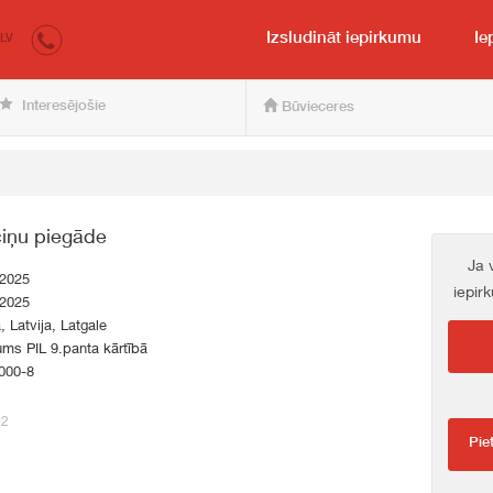
irkumi.lv
pircējam un pārdevējam
Izsludināt iepirkumu
Ie
LV
Interesējošie
Būvieceres
iņu piegāde
Ja 
.2025
iepir
.2025
a, Latvija, Latgale
ums PIL 9.panta kārtībā
000-8
02
Pie