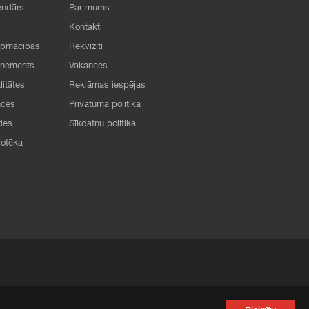
endārs
Par mums
Kontakti
apmācības
Rekvizīti
onements
Vakances
litātes
Reklāmas iespējas
nces
Privātuma politika
des
Sīkdatņu politika
iotēka