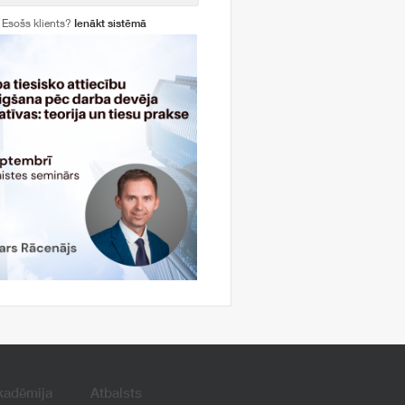
Esošs klients?
Ienākt sistēmā
kadēmija
Atbalsts