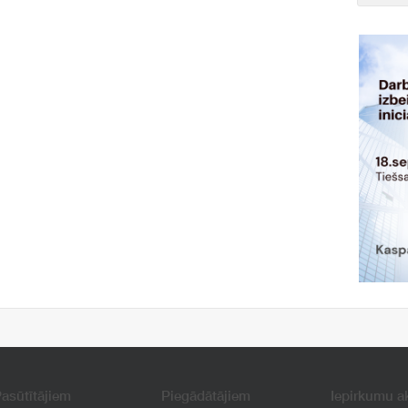
asūtītājiem
Piegādātājiem
Iepirkumu a