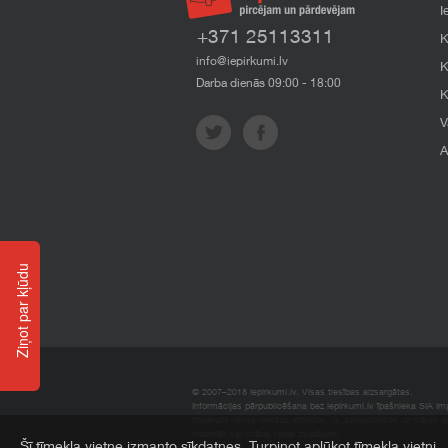
I
+371 25113311
K
info@iepirkumi.lv
K
Darba dienās 09:00 - 18:00
K
V
A
Ziņot par kļūdu
© 2007–2018 Iepirkumi.lv. Visas tiesības aizsargātas.
Informācijas pārpublicēšana bez iepirkumi.lv īpašnieka SIA Impe
Imperum nenes nekādu atbildību, ja, pamatojoties uz mājas l
materiāli vai citāda veida zaudējumi.