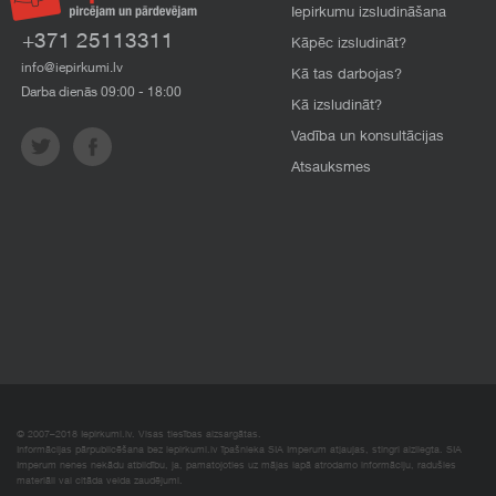
Iepirkumu izsludināšana
+371 25113311
Kāpēc izsludināt?
info@iepirkumi.lv
Kā tas darbojas?
Darba dienās 09:00 - 18:00
Kā izsludināt?
Vadība un konsultācijas
Atsauksmes
© 2007–2018 Iepirkumi.lv. Visas tiesības aizsargātas.
Informācijas pārpublicēšana bez iepirkumi.lv īpašnieka SIA Imperum atļaujas, stingri aizliegta. SIA
Imperum nenes nekādu atbildību, ja, pamatojoties uz mājas lapā atrodamo informāciju, radušies
materiāli vai citāda veida zaudējumi.