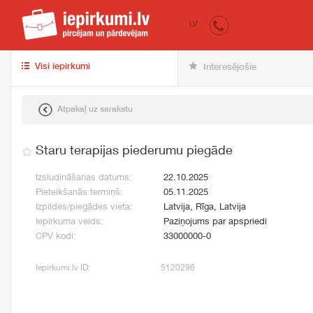
iepirkumi.lv
pir
LV
Visi iepirkumi
Interesējošie
Atpakaļ uz sarakstu
Staru terapijas piederumu piegāde
Izsludināšanas datums:
22.10.2025
Pieteikšanās termiņš:
05.11.2025
Izpildes/piegādes vieta:
Latvija, Rīga, Latvija
Iepirkuma veids:
Paziņojums par apspriedi
CPV kodi:
33000000-0
Iepirkumi.lv ID:
5120296