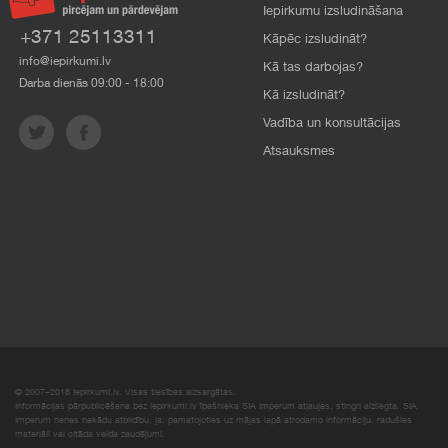
Iepirkumu izsludināšana
+371 25113311
Kāpēc izsludināt?
info@iepirkumi.lv
Kā tas darbojas?
Darba dienās 09:00 - 18:00
Kā izsludināt?
Vadība un konsultācijas
Atsauksmes
© 2007–2018 Iepirkumi.lv. Visas tiesības aizsargātas.
Informācijas pārpublicēšana bez iepirkumi.lv īpašnieka SIA Imperum atļaujas, stingri aizliegta. SIA
Imperum nenes nekādu atbildību, ja, pamatojoties uz mājas lapā atrodamo informāciju, radušies
materiāli vai citāda veida zaudējumi.