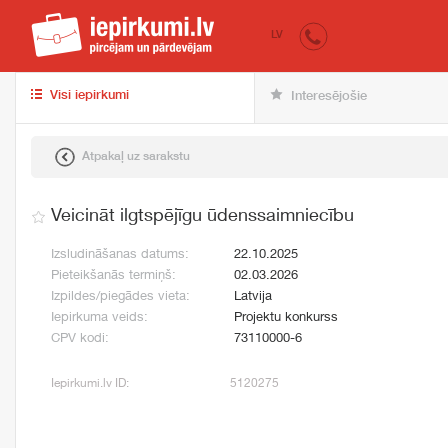
iepirkumi.lv
pir
LV
Visi iepirkumi
Interesējošie
Atpakaļ uz sarakstu
Veicināt ilgtspējīgu ūdenssaimniecību
Izsludināšanas datums:
22.10.2025
Pieteikšanās termiņš:
02.03.2026
Izpildes/piegādes vieta:
Latvija
Iepirkuma veids:
Projektu konkurss
CPV kodi:
73110000-6
Iepirkumi.lv ID:
5120275