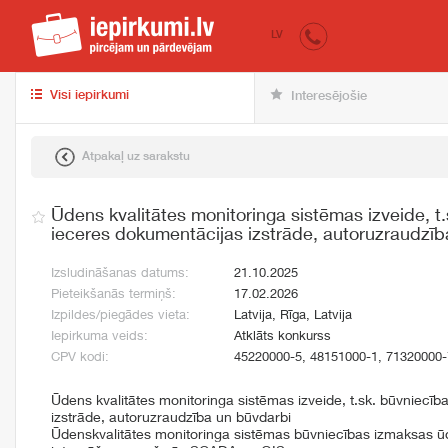
iepirkumi.lv
pir
LV
Visi iepirkumi
Interesējošie
Atpakaļ uz sarakstu
Ūdens kvalitātes monitoringa sistēmas izveide, t
ieceres dokumentācijas izstrāde, autoruzraudzīb
Izsludināšanas datums:
21.10.2025
Pieteikšanās termiņš:
17.02.2026
Izpildes/piegādes vieta:
Latvija, Rīga, Latvija
Iepirkuma veids:
Atklāts konkurss
CPV kodi:
45220000-5, 48151000-1, 71320000-
Ūdens kvalitātes monitoringa sistēmas izveide, t.sk. būvniecī
izstrāde, autoruzraudzība un būvdarbi
Ūdenskvalitātes monitoringa sistēmas būvniecības izmaksas ūd