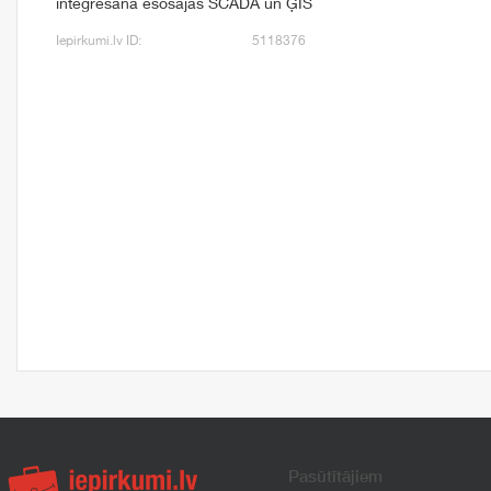
integrēšana esošajās SCADA un ĢIS
Iepirkumi.lv ID:
5118376
Pasūtītājiem