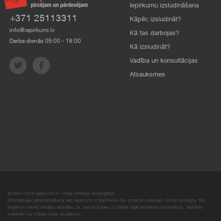
Iepirkumu izsludināšana
+371 25113311
Kāpēc izsludināt?
info@iepirkumi.lv
Kā tas darbojas?
Darba dienās 09:00 - 18:00
Kā izsludināt?
Vadība un konsultācijas
Atsauksmes
© 2007–2018 Iepirkumi.lv. Visas tiesības aizsargātas.
Informācijas pārpublicēšana bez iepirkumi.lv īpašnieka SIA Imperum atļaujas, stingri aizliegta. SIA
Imperum nenes nekādu atbildību, ja, pamatojoties uz mājas lapā atrodamo informāciju, radušies
materiāli vai citāda veida zaudējumi.