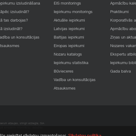
epirkumu izsludināšana
EIS monitorings
Apmācību kal
āpēc izsludināt?
Iepirkumu monitorings
Praktikumi
ā tas darbojas?
Aktuālie iepirkumi
Korporatīvās 
ā izsludināt?
Latvijas iepirkumi
Apmācību ab
adība un konsultācijas
Baltijas iepirkumi
Ziņas un aktua
tsauksmes
Eiropas iepirkumi
Nozares vaka
Nozaru katalogs
Ekspertu atbil
Iepirkumu statistika
Iepirkumu bibl
Būvieceres
Gada balva
Vadība un konsultācijas
Atsauksmes
rum atļaujas, stingri aizliegta. SIA
apā atrodamo informāciju, radušies