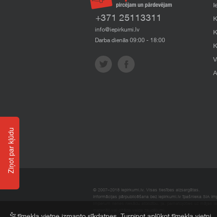
I
+371 25113311
K
info@iepirkumi.lv
K
Darba dienās 09:00 - 18:00
K
V
A
Ziņot par kļūdu
© 2007–2018 Iepirkumi.lv. Visas tiesības aizsargātas.
Informācijas pārpublicēšana bez iepirkumi.lv īpašnieka SIA Impe
Imperum nenes nekādu atbildību, ja, pamatojoties uz mājas l
materiāli vai citāda veida zaudējumi.