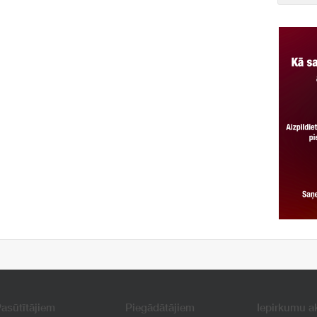
asūtītājiem
Piegādātājiem
Iepirkumu a