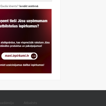
Esošs klients?
Ienākt sistēmā
kadēmija
Atbalsts