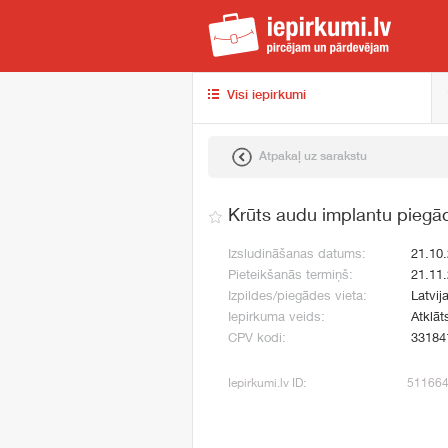
iep
Visi iepirkumi
Atpakaļ uz sarakstu
Krūts audu implantu piegā
Izsludināšanas datums:
21.10
Pieteikšanās termiņš:
21.11
Izpildes/piegādes vieta:
Latvij
Iepirkuma veids:
Atklāt
CPV kodi:
33184
Iepirkumi.lv ID:
51166