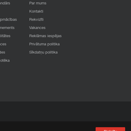
endārs
Par mums
Kontakti
apmācības
Rekvizīti
onements
Vakances
litātes
Reklāmas iespējas
nces
Privātuma politika
des
Sīkdatņu politika
iotēka