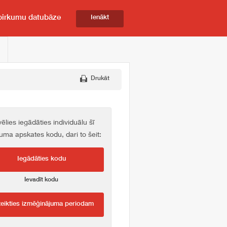
pirkumu datubāze
Ienākt
Drukāt
vēlies iegādāties individuālu šī
kuma apskates kodu, dari to šeit:
Iegādāties kodu
Ievadīt kodu
teikties izmēģinājuma periodam