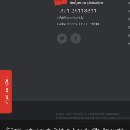
I
+371 25113311
K
info@iepirkumi.lv
K
Darba dienās 09:00 - 18:00
K
V
A
Ziņot par kļūdu
© 2007–2018 Iepirkumi.lv. Visas tiesības aizsargātas.
Informācijas pārpublicēšana bez iepirkumi.lv īpašnieka SIA Impe
Imperum nenes nekādu atbildību, ja, pamatojoties uz mājas l
materiāli vai citāda veida zaudējumi.