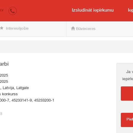
irkumi.lv
pircējam un pārdevējam
Izsludināt iepirkumu
Ie
LV
Interesējošie
Būvieceres
arbi
Ja 
.2025
iepir
.2025
a, Latvija, Latgale
s konkurss
000-7, 45233141-9, 45233200-1
68
Pie