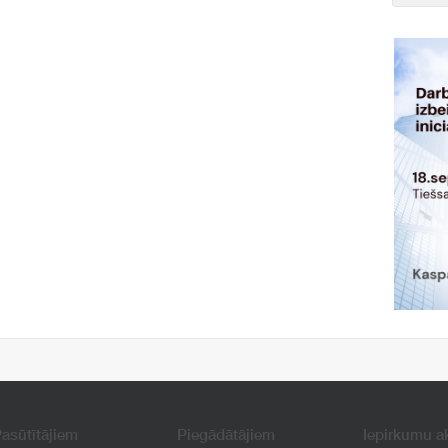
asūtītājiem
Piegādātājiem
Iepirkumu a