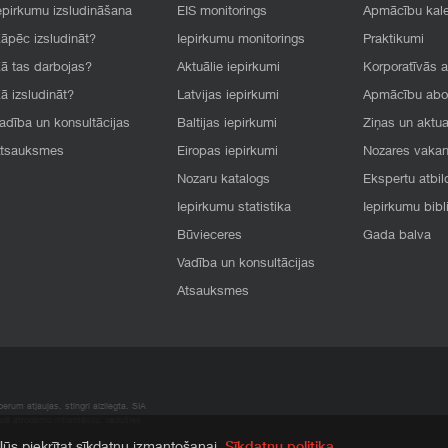
epirkumu izsludināšana
EIS monitorings
Apmācību kal
āpēc izsludināt?
Iepirkumu monitorings
Praktikumi
ā tas darbojas?
Aktuālie iepirkumi
Korporatīvās 
ā izsludināt?
Latvijas iepirkumi
Apmācību ab
adība un konsultācijas
Baltijas iepirkumi
Ziņas un aktua
tsauksmes
Eiropas iepirkumi
Nozares vaka
Nozaru katalogs
Ekspertu atbil
Iepirkumu statistika
Iepirkumu bibl
Būvieceres
Gada balva
Vadība un konsultācijas
Atsauksmes
rum atļaujas, stingri aizliegta. SIA
apā atrodamo informāciju, radušies