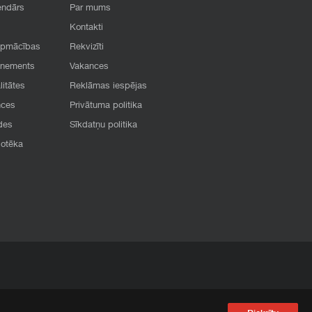
endārs
Par mums
Kontakti
apmācības
Rekvizīti
onements
Vakances
litātes
Reklāmas iespējas
nces
Privātuma politika
des
Sīkdatņu politika
iotēka