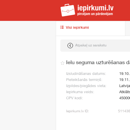
iep
Visi iepirkumi
Atpakaļ uz sarakstu
Ielu seguma uzturēšanas d
Izsludināšanas datums:
19.10
Pieteikšanās termiņš:
19.11
Izpildes/piegādes vieta:
Latvij
Iepirkuma veids:
Atklāt
CPV kodi:
45000
Iepirkumi.lv ID:
51143