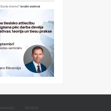
Esošs klients?
Ienākt sistēmā
kadēmija
Atbalsts