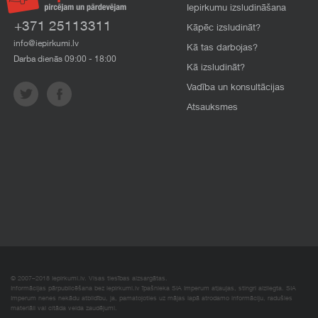
Iepirkumu izsludināšana
+371 25113311
Kāpēc izsludināt?
info@iepirkumi.lv
Kā tas darbojas?
Darba dienās 09:00 - 18:00
Kā izsludināt?
Vadība un konsultācijas
Atsauksmes
© 2007–2018 Iepirkumi.lv. Visas tiesības aizsargātas.
Informācijas pārpublicēšana bez iepirkumi.lv īpašnieka SIA Imperum atļaujas, stingri aizliegta. SIA
Imperum nenes nekādu atbildību, ja, pamatojoties uz mājas lapā atrodamo informāciju, radušies
materiāli vai citāda veida zaudējumi.