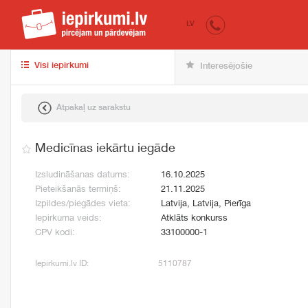
iepirkumi.lv
pir
LV
Visi iepirkumi
Interesējošie
Atpakaļ uz sarakstu
Medicīnas iekārtu iegāde
Izsludināšanas datums:
16.10.2025
Pieteikšanās termiņš:
21.11.2025
Izpildes/piegādes vieta:
Latvija, Latvija, Pierīga
Iepirkuma veids:
Atklāts konkurss
CPV kodi:
33100000-1
Iepirkumi.lv ID:
5110787