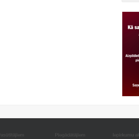
asūtītājiem
Piegādātājiem
Iepirkumu a