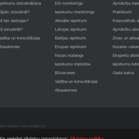
epirkumu izsludināšana
EIS monitorings
Apmācību kal
āpēc izsludināt?
Iepirkumu monitorings
Praktikumi
ā tas darbojas?
Aktuālie iepirkumi
Korporatīvās 
ā izsludināt?
Latvijas iepirkumi
Apmācību ab
adība un konsultācijas
Baltijas iepirkumi
Ziņas un aktua
tsauksmes
Eiropas iepirkumi
Nozares vaka
Nozaru katalogs
Ekspertu atbil
Iepirkumu statistika
Iepirkumu bibl
Būvieceres
Gada balva
Vadība un konsultācijas
Atsauksmes
rum atļaujas, stingri aizliegta. SIA
apā atrodamo informāciju, radušies