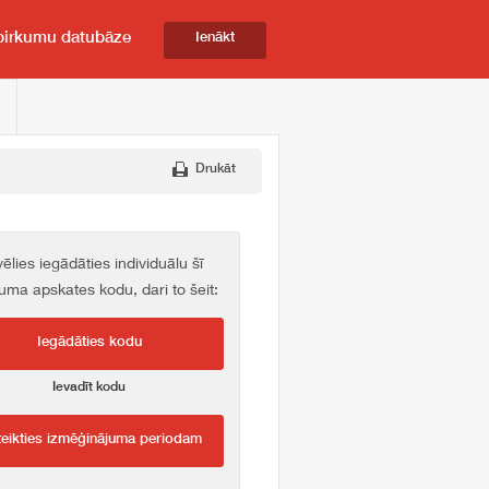
pirkumu datubāze
Ienākt
Drukāt
vēlies iegādāties individuālu šī
kuma apskates kodu, dari to šeit:
Iegādāties kodu
Ievadīt kodu
teikties izmēģinājuma periodam