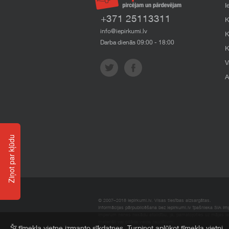
I
+371 25113311
K
info@iepirkumi.lv
K
Darba dienās 09:00 - 18:00
K
V
A
Ziņot par kļūdu
© 2007–2018 Iepirkumi.lv. Visas tiesības aizsargātas.
Informācijas pārpublicēšana bez iepirkumi.lv īpašnieka SIA Impe
Imperum nenes nekādu atbildību, ja, pamatojoties uz mājas l
materiāli vai citāda veida zaudējumi.