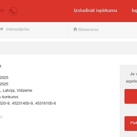
irkumi.lv
pircējam un pārdevējam
Izsludināt iepirkumu
Ie
LV
Interesējošie
Būvieceres
e
Ja 
.2025
iepir
.2025
a, Latvija, Vidzeme
s konkurss
520-9, 45231400-9, 45316100-6
85
Pie