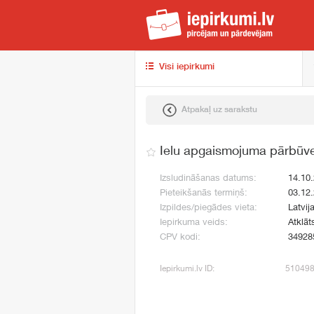
iep
Visi iepirkumi
Atpakaļ uz sarakstu
Ielu apgaismojuma pārbūv
Izsludināšanas datums:
14.10
Pieteikšanās termiņš:
03.12
Izpildes/piegādes vieta:
Latvij
Iepirkuma veids:
Atklāt
CPV kodi:
34928
Iepirkumi.lv ID:
51049