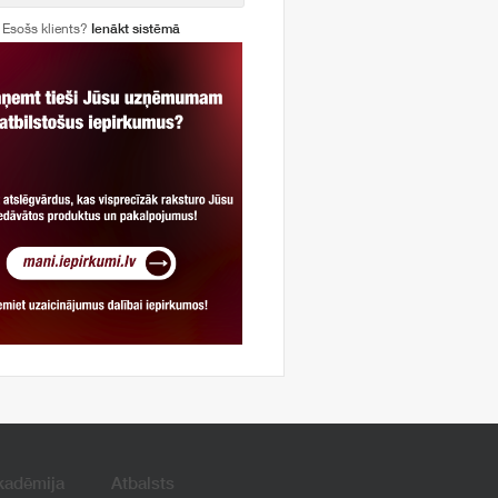
Esošs klients?
Ienākt sistēmā
kadēmija
Atbalsts