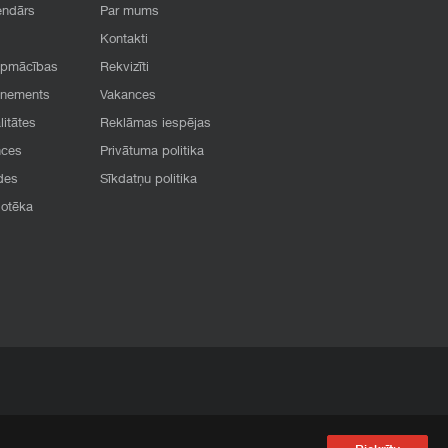
endārs
Par mums
Kontakti
apmācības
Rekvizīti
onements
Vakances
litātes
Reklāmas iespējas
nces
Privātuma politika
des
Sīkdatņu politika
iotēka