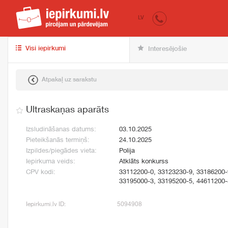
iepirkumi.lv
pir
LV
Visi iepirkumi
Interesējošie
Atpakaļ uz sarakstu
Ultraskaņas aparāts
Izsludināšanas datums:
03.10.2025
Pieteikšanās termiņš:
24.10.2025
Izpildes/piegādes vieta:
Polija
Iepirkuma veids:
Atklāts konkurss
CPV kodi:
33112200-0, 33123230-9, 33186200-
33195000-3, 33195200-5, 44611200-
Iepirkumi.lv ID:
5094908