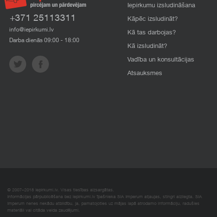
Iepirkumu izsludināšana
+371 25113311
Kāpēc izsludināt?
info@iepirkumi.lv
Kā tas darbojas?
Darba dienās 09:00 - 18:00
Kā izsludināt?
Vadība un konsultācijas
Atsauksmes
© 2007–2018 Iepirkumi.lv. Visas tiesības aizsargātas.
Informācijas pārpublicēšana bez iepirkumi.lv īpašnieka SIA Imperum atļaujas, stingri aizliegta. SIA
Imperum nenes nekādu atbildību, ja, pamatojoties uz mājas lapā atrodamo informāciju, radušies
materiāli vai citāda veida zaudējumi.