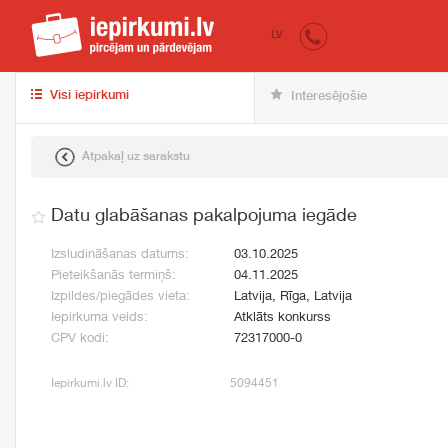
iepirkumi.lv
pir
LV
Visi iepirkumi
Interesējošie
Atpakaļ uz sarakstu
Datu glabāšanas pakalpojuma iegāde
Izsludināšanas datums:
03.10.2025
Pieteikšanās termiņš:
04.11.2025
Izpildes/piegādes vieta:
Latvija, Rīga, Latvija
Iepirkuma veids:
Atklāts konkurss
CPV kodi:
72317000-0
Iepirkumi.lv ID:
5094451