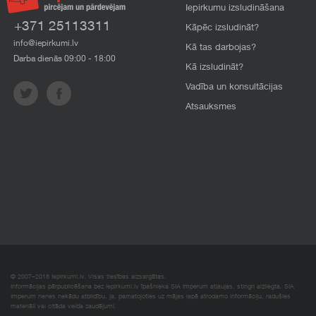
Iepirkumu izsludināšana
+371 25113311
Kāpēc izsludināt?
info@iepirkumi.lv
Kā tas darbojas?
Darba dienās 09:00 - 18:00
Kā izsludināt?
Vadība un konsultācijas
Atsauksmes
© 2007–2018 Iepirkumi.lv. Visas tiesības aizsargātas.
Informācijas pārpublicēšana bez iepirkumi.lv īpašnieka SIA Imperum atļaujas, stingri aizliegta. SIA
Imperum nenes nekādu atbildību, ja, pamatojoties uz mājas lapā atrodamo informāciju, radušies
materiāli vai citāda veida zaudējumi.