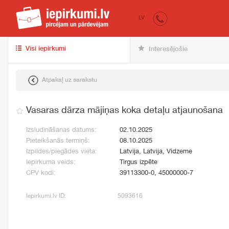
iepirkumi.lv
pir
LV
Visi iepirkumi
Interesējošie
Atpakaļ uz sarakstu
Vasaras dārza mājiņas koka detaļu atjaunošana
Izsludināšanas datums:
02.10.2025
Pieteikšanās termiņš:
08.10.2025
Izpildes/piegādes vieta:
Latvija, Latvija, Vidzeme
Iepirkuma veids:
Tirgus izpēte
CPV kodi:
39113300-0, 45000000-7
Iepirkumi.lv ID:
5093616