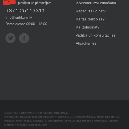
Iepirkumu izsludināšana
+371 25113311
Kāpēc izsludināt?
info@iepirkumi.lv
Kā tas darbojas?
Darba dienās 09:00 - 18:00
Kā izsludināt?
Vadība un konsultācijas
Atsauksmes
© 2007–2018 Iepirkumi.lv. Visas tiesības aizsargātas.
Informācijas pārpublicēšana bez iepirkumi.lv īpašnieka SIA Imperum atļaujas, stingri aizliegta. SIA
Imperum nenes nekādu atbildību, ja, pamatojoties uz mājas lapā atrodamo informāciju, radušies
materiāli vai citāda veida zaudējumi.