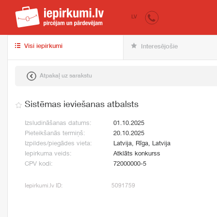
iepirkumi.lv
pir
LV
Visi iepirkumi
Interesējošie
Atpakaļ uz sarakstu
Sistēmas ieviešanas atbalsts
Izsludināšanas datums:
01.10.2025
Pieteikšanās termiņš:
20.10.2025
Izpildes/piegādes vieta:
Latvija, Rīga, Latvija
Iepirkuma veids:
Atklāts konkurss
CPV kodi:
72000000-5
Iepirkumi.lv ID:
5091759