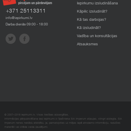
Iepirkumu izsludināšana
+371 25113311
Kāpēc izsludināt?
info@iepirkumi.lv
Kā tas darbojas?
Darba dienās 09:00 - 18:00
Kā izsludināt?
Vadība un konsultācijas
Atsauksmes
© 2007–2018 Iepirkumi.lv. Visas tiesības aizsargātas.
Informācijas pārpublicēšana bez iepirkumi.lv īpašnieka SIA Imperum atļaujas, stingri aizliegta. SIA
Imperum nenes nekādu atbildību, ja, pamatojoties uz mājas lapā atrodamo informāciju, radušies
materiāli vai citāda veida zaudējumi.