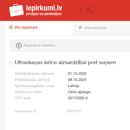
iepirkumi.lv
pir
LV
Visi iepirkumi
Interesējošie
Atpakaļ uz sarakstu
Ultraskaņas ierīce aizsardzībai pret suņiem
Izsludināšanas datums:
01.10.2025
Pieteikšanās termiņš:
08.10.2025
Izpildes/piegādes vieta:
Latvija
Iepirkuma veids:
Cenu aptauja
CPV kodi:
33112200-0
Iepirkumi.lv ID:
5091610