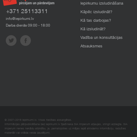
Iepirkumu izsludināšana
+371 25113311
Kāpēc izsludināt?
info@iepirkumi.lv
Kā tas darbojas?
Darba dienās 09:00 - 18:00
Kā izsludināt?
Vadība un konsultācijas
Atsauksmes
© 2007–2018 Iepirkumi.lv. Visas tiesības aizsargātas.
Informācijas pārpublicēšana bez iepirkumi.lv īpašnieka SIA Imperum atļaujas, stingri aizliegta. SIA
Imperum nenes nekādu atbildību, ja, pamatojoties uz mājas lapā atrodamo informāciju, radušies
materiāli vai citāda veida zaudējumi.