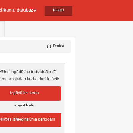
pirkumu datubāze
Ienākt
Drukāt
vēlies iegādāties individuālu šī
kuma apskates kodu, dari to šeit:
Iegādāties kodu
Ievadīt kodu
teikties izmēģinājuma periodam