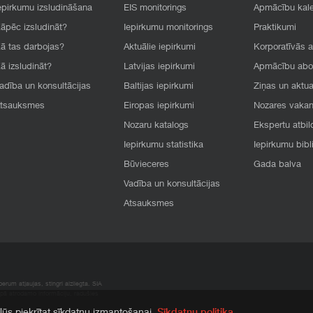
epirkumu izsludināšana
EIS monitorings
Apmācību kal
āpēc izsludināt?
Iepirkumu monitorings
Praktikumi
ā tas darbojas?
Aktuālie iepirkumi
Korporatīvās 
ā izsludināt?
Latvijas iepirkumi
Apmācību ab
adība un konsultācijas
Baltijas iepirkumi
Ziņas un aktua
tsauksmes
Eiropas iepirkumi
Nozares vaka
Nozaru katalogs
Ekspertu atbil
Iepirkumu statistika
Iepirkumu bibl
Būvieceres
Gada balva
Vadība un konsultācijas
Atsauksmes
rum atļaujas, stingri aizliegta. SIA
apā atrodamo informāciju, radušies