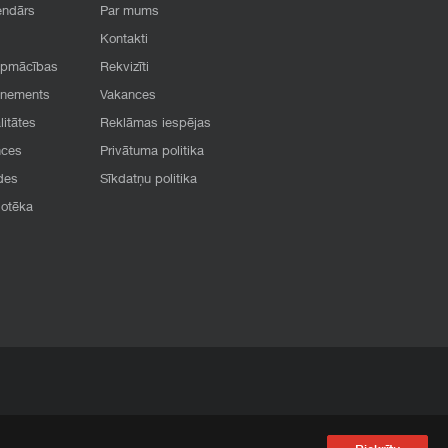
endārs
Par mums
Kontakti
apmācības
Rekvizīti
onements
Vakances
litātes
Reklāmas iespējas
nces
Privātuma politika
des
Sīkdatņu politika
iotēka