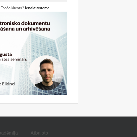
Esošs klients?
Ienākt sistēmā
kadēmija
Atbalsts