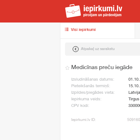
iep
Visi iepirkumi
Atpakaļ uz sarakstu
Medicīnas preču iegāde
Izsludināšanas datums:
01.10
Pieteikšanās termiņš:
15.10
Izpildes/piegādes vieta:
Latvij
Iepirkuma veids:
Tirgus
CPV kodi:
33000
Iepirkumi.lv ID:
50916