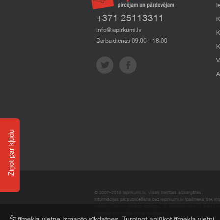
I
+371 25113311
K
info@iepirkumi.lv
K
Darba dienās 09:00 - 18:00
K
V
A
Ziņot par kļūdu
© 2007–2018 Iepirkumi.lv. Visas tiesības aizsargātas.
Informācijas pārpublicēšana bez iepirkumi.lv īpašnieka SIA Impe
Imperum nenes nekādu atbildību, ja, pamatojoties uz mājas l
materiāli vai citāda veida zaudējumi.