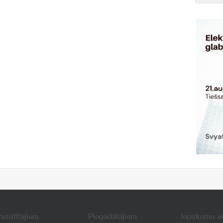
asūtītājiem
Piegādātājiem
Iepirkumu a