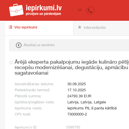
iepirkumi.lv
pir
LV
Visi iepirkumi
Interesējošie
Atpakaļ uz sarakstu
Ārējā eksperta pakalpojumu iegāde kulināro pētī
recepšu modernizēšanai, degustāciju, apmācību 
sagatavošanai
Izsludināšanas datums:
30.09.2025
Pieteikšanās termiņš:
17.10.2025
Plānotā summa:
24793.39 EUR
Izpildes/piegādes vieta:
Latvija, Latvija, Latgale
Iepirkuma veids:
Iepirkums PIL 9.panta kārtībā
CPV kodi:
73000000-2
Iepirkumi.lv ID:
5089795