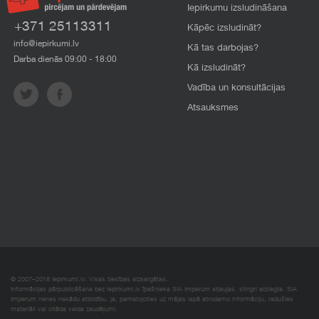
Iepirkumu izsludināšana
+371 25113311
Kāpēc izsludināt?
info@iepirkumi.lv
Kā tas darbojas?
Darba dienās 09:00 - 18:00
Kā izsludināt?
Vadība un konsultācijas
Atsauksmes
© 2007–2018 Iepirkumi.lv. Visas tiesības aizsargātas.
Informācijas pārpublicēšana bez iepirkumi.lv īpašnieka SIA Imperum atļaujas, stingri aizliegta. SIA
Imperum nenes nekādu atbildību, ja, pamatojoties uz mājas lapā atrodamo informāciju, radušies
materiāli vai citāda veida zaudējumi.