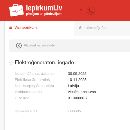
iepirkumi.lv
pir
LV
Visi iepirkumi
Interesējošie
Atpakaļ uz sarakstu
Elektroģeneratoru iegāde
Izsludināšanas datums:
30.09.2025
Pieteikšanās termiņš:
10.11.2025
Izpildes/piegādes vieta:
Latvija
Iepirkuma veids:
Atklāts konkurss
CPV kodi:
31100000-7
Iepirkumi.lv ID:
5088395