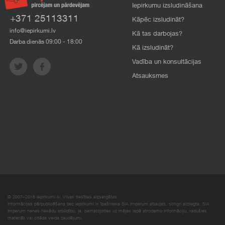
Iepirkumu izsludināšana
+371 25113311
Kāpēc izsludināt?
info@iepirkumi.lv
Kā tas darbojas?
Darba dienās 09:00 - 18:00
Kā izsludināt?
Vadība un konsultācijas
Atsauksmes
© 2007–2018 Iepirkumi.lv. Visas tiesības aizsargātas.
Informācijas pārpublicēšana bez iepirkumi.lv īpašnieka SIA Imperum atļaujas, stingri aizliegta. SIA
Imperum nenes nekādu atbildību, ja, pamatojoties uz mājas lapā atrodamo informāciju, radušies
materiāli vai citāda veida zaudējumi.