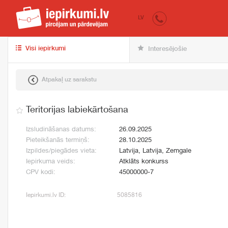
iepirkumi.lv
pir
LV
Visi iepirkumi
Interesējošie
Atpakaļ uz sarakstu
Teritorijas labiekārtošana
Izsludināšanas datums:
26.09.2025
Pieteikšanās termiņš:
28.10.2025
Izpildes/piegādes vieta:
Latvija, Latvija, Zemgale
Iepirkuma veids:
Atklāts konkurss
CPV kodi:
45000000-7
Iepirkumi.lv ID:
5085816