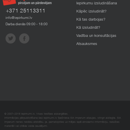
Iepirkumu izsludināšana
+371 25113311
Kāpēc izsludināt?
info@iepirkumi.lv
Kā tas darbojas?
Darba dienās 09:00 - 18:00
Kā izsludināt?
Vadība un konsultācijas
Atsauksmes
© 2007–2018 Iepirkumi.lv. Visas tiesības aizsargātas.
Informācijas pārpublicēšana bez iepirkumi.lv īpašnieka SIA Imperum atļaujas, stingri aizliegta. SIA
Imperum nenes nekādu atbildību, ja, pamatojoties uz mājas lapā atrodamo informāciju, radušies
materiāli vai citāda veida zaudējumi.