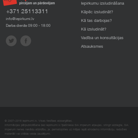
Iepirkumu izsludināšana
+371 25113311
Kāpēc izsludināt?
info@iepirkumi.lv
Kā tas darbojas?
Darba dienās 09:00 - 18:00
Kā izsludināt?
Vadība un konsultācijas
Atsauksmes
© 2007–2018 Iepirkumi.lv. Visas tiesības aizsargātas.
Informācijas pārpublicēšana bez iepirkumi.lv īpašnieka SIA Imperum atļaujas, stingri aizliegta. SIA
Imperum nenes nekādu atbildību, ja, pamatojoties uz mājas lapā atrodamo informāciju, radušies
materiāli vai citāda veida zaudējumi.