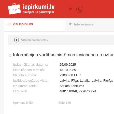
iepirkumi.lv
pir
LV
Visi iepirkumi
Interesējošie
Atpakaļ uz sarakstu
Informācijas vadības sistēmas ieviešana un uztu
Izsludināšanas datums:
25.09.2025
Pieteikšanās termiņš:
13.10.2025
Plānotā summa:
72000.00 EUR
Izpildes/piegādes vieta:
Latvija, Rīga, Latvija, Latvija, Pierīga
Iepirkuma veids:
Atklāts konkurss
CPV kodi:
48814100-8, 72267000-4
Iepirkumi.lv ID:
5084189