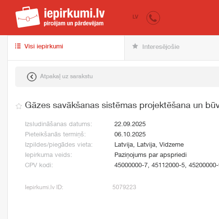
iepirkumi.lv
pir
LV
Visi iepirkumi
Interesējošie
Atpakaļ uz sarakstu
Gāzes savākšanas sistēmas projektēšana un būv
Izsludināšanas datums:
22.09.2025
Pieteikšanās termiņš:
06.10.2025
Izpildes/piegādes vieta:
Latvija, Latvija, Vidzeme
Iepirkuma veids:
Paziņojums par apspriedi
CPV kodi:
45000000-7, 45112000-5, 45200000-
Iepirkumi.lv ID:
5079223