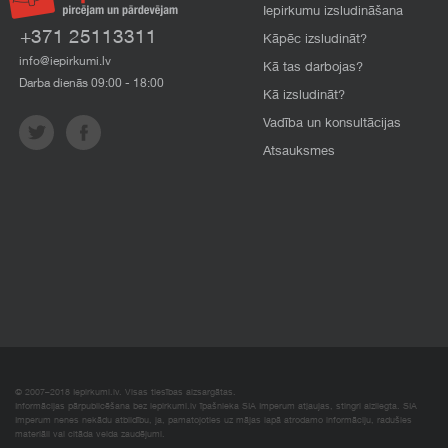
Iepirkumu izsludināšana
+371 25113311
Kāpēc izsludināt?
info@iepirkumi.lv
Kā tas darbojas?
Darba dienās 09:00 - 18:00
Kā izsludināt?
Vadība un konsultācijas
Atsauksmes
© 2007–2018 Iepirkumi.lv. Visas tiesības aizsargātas.
Informācijas pārpublicēšana bez iepirkumi.lv īpašnieka SIA Imperum atļaujas, stingri aizliegta. SIA
Imperum nenes nekādu atbildību, ja, pamatojoties uz mājas lapā atrodamo informāciju, radušies
materiāli vai citāda veida zaudējumi.