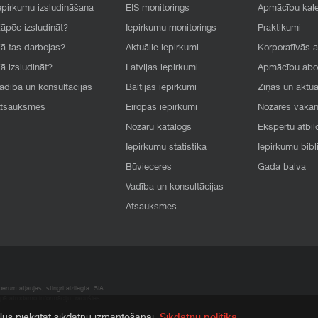
epirkumu izsludināšana
EIS monitorings
Apmācību kal
āpēc izsludināt?
Iepirkumu monitorings
Praktikumi
ā tas darbojas?
Aktuālie iepirkumi
Korporatīvās 
ā izsludināt?
Latvijas iepirkumi
Apmācību ab
adība un konsultācijas
Baltijas iepirkumi
Ziņas un aktua
tsauksmes
Eiropas iepirkumi
Nozares vaka
Nozaru katalogs
Ekspertu atbil
Iepirkumu statistika
Iepirkumu bibl
Būvieceres
Gada balva
Vadība un konsultācijas
Atsauksmes
rum atļaujas, stingri aizliegta. SIA
apā atrodamo informāciju, radušies