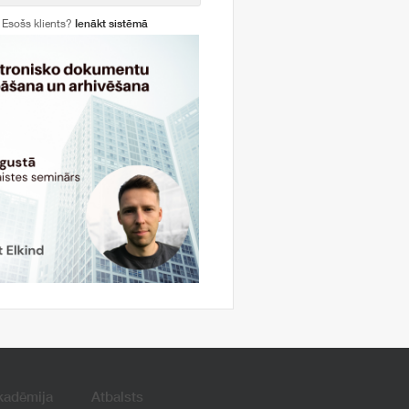
Esošs klients?
Ienākt sistēmā
kadēmija
Atbalsts