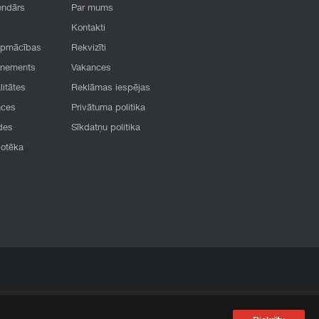
endārs
Par mums
Kontakti
apmācības
Rekvizīti
onements
Vakances
litātes
Reklāmas iespējas
nces
Privātuma politika
des
Sīkdatņu politika
iotēka