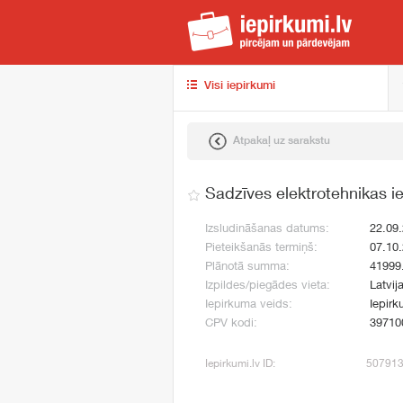
iep
Visi iepirkumi
Atpakaļ uz sarakstu
Sadzīves elektrotehnikas 
Izsludināšanas datums:
22.09
Pieteikšanās termiņš:
07.10
Plānotā summa:
41999
Izpildes/piegādes vieta:
Latvij
Iepirkuma veids:
Iepirk
CPV kodi:
39710
Iepirkumi.lv ID:
50791