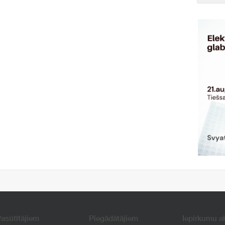
asūtītājiem
Piegādātājiem
Iepirkumu a