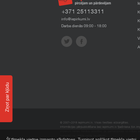
I
+371 25113311
K
info@iepirkumi.lv
K
Darba dienās 09:00 - 18:00
K
V
A
Ziņot par kļūdu
© 2007–2018 Iepirkumi.lv. Visas tiesības aizsargātas.
Informācijas pārpublicēšana bez iepirkumi.lv īpašnieka SIA Impe
Imperum nenes nekādu atbildību, ja, pamatojoties uz mājas l
materiāli vai citāda veida zaudējumi.