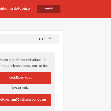
pirkumu datubāze
Ienākt
Drukāt
vēlies iegādāties individuālu šī
kuma apskates kodu, dari to šeit:
Iegādāties kodu
Ievadīt kodu
teikties izmēģinājuma periodam