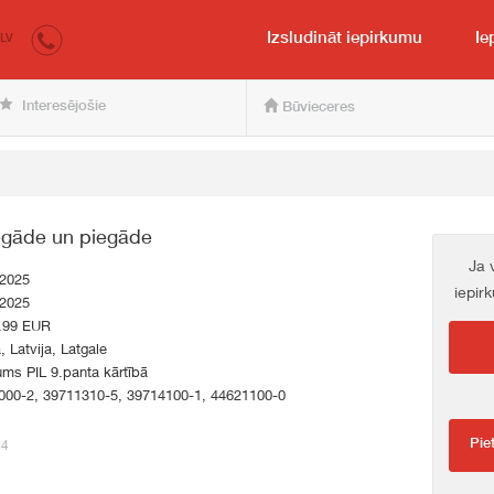
irkumi.lv
pircējam un pārdevējam
Izsludināt iepirkumu
Ie
LV
Interesējošie
Būvieceres
iegāde un piegāde
Ja 
.2025
iepir
.2025
.99 EUR
a, Latvija, Latgale
ums PIL 9.panta kārtībā
000-2, 39711310-5, 39714100-1, 44621100-0
Pie
34