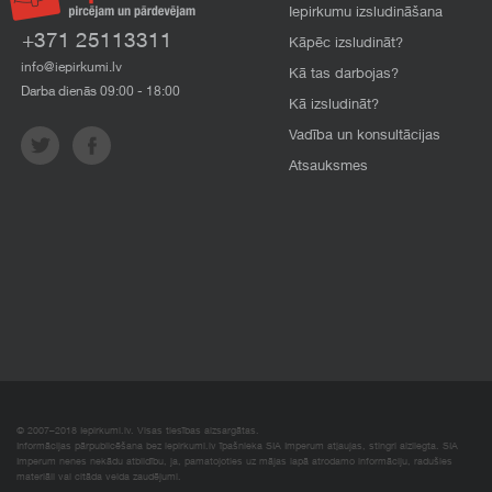
Iepirkumu izsludināšana
+371 25113311
Kāpēc izsludināt?
info@iepirkumi.lv
Kā tas darbojas?
Darba dienās 09:00 - 18:00
Kā izsludināt?
Vadība un konsultācijas
Atsauksmes
© 2007–2018 Iepirkumi.lv. Visas tiesības aizsargātas.
Informācijas pārpublicēšana bez iepirkumi.lv īpašnieka SIA Imperum atļaujas, stingri aizliegta. SIA
Imperum nenes nekādu atbildību, ja, pamatojoties uz mājas lapā atrodamo informāciju, radušies
materiāli vai citāda veida zaudējumi.