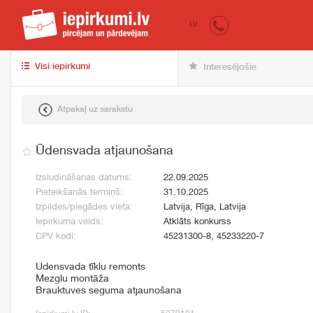
iepirkumi.lv
pir
LV
Visi iepirkumi
Interesējošie
Atpakaļ uz sarakstu
Ūdensvada atjaunošana
Izsludināšanas datums:
22.09.2025
Pieteikšanās termiņš:
31.10.2025
Izpildes/piegādes vieta:
Latvija, Rīga, Latvija
Iepirkuma veids:
Atklāts konkurss
CPV kodi:
45231300-8, 45233220-7
Udensvada tīklu remonts
Mezglu montāža
Brauktuves seguma atjaunošana