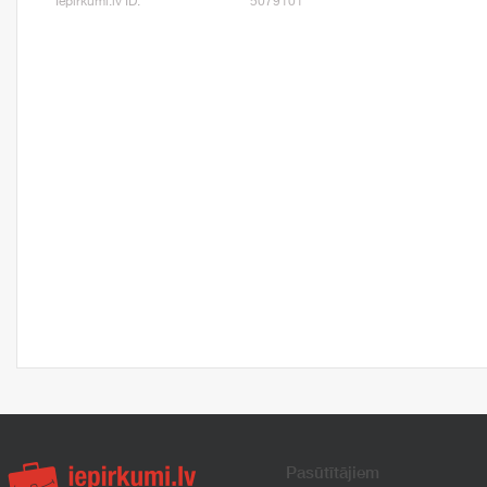
Iepirkumi.lv ID:
5079101
Pasūtītājiem