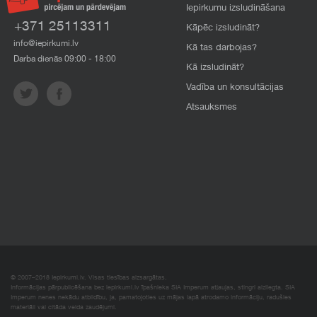
Iepirkumu izsludināšana
+371 25113311
Kāpēc izsludināt?
info@iepirkumi.lv
Kā tas darbojas?
Darba dienās 09:00 - 18:00
Kā izsludināt?
Vadība un konsultācijas
Atsauksmes
© 2007–2018 Iepirkumi.lv. Visas tiesības aizsargātas.
Informācijas pārpublicēšana bez iepirkumi.lv īpašnieka SIA Imperum atļaujas, stingri aizliegta. SIA
Imperum nenes nekādu atbildību, ja, pamatojoties uz mājas lapā atrodamo informāciju, radušies
materiāli vai citāda veida zaudējumi.