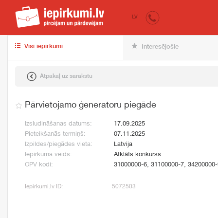
iepirkumi.lv
pir
LV
Visi iepirkumi
Interesējošie
Atpakaļ uz sarakstu
Pārvietojamo ģeneratoru piegāde
Izsludināšanas datums:
17.09.2025
Pieteikšanās termiņš:
07.11.2025
Izpildes/piegādes vieta:
Latvija
Iepirkuma veids:
Atklāts konkurss
CPV kodi:
31000000-6, 31100000-7, 34200000-
Iepirkumi.lv ID:
5072503