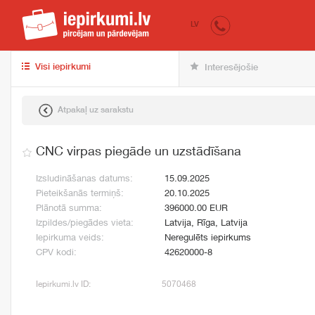
iepirkumi.lv
pir
LV
Visi iepirkumi
Interesējošie
Atpakaļ uz sarakstu
CNC virpas piegāde un uzstādīšana
Izsludināšanas datums:
15.09.2025
Pieteikšanās termiņš:
20.10.2025
Plānotā summa:
396000.00 EUR
Izpildes/piegādes vieta:
Latvija, Rīga, Latvija
Iepirkuma veids:
Neregulēts iepirkums
CPV kodi:
42620000-8
Iepirkumi.lv ID:
5070468