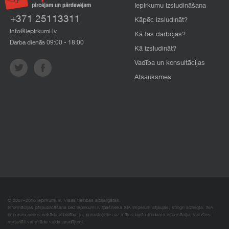
Iepirkumu izsludināšana
+371 25113311
Kāpēc izsludināt?
info@iepirkumi.lv
Kā tas darbojas?
Darba dienās 09:00 - 18:00
Kā izsludināt?
Vadība un konsultācijas
Atsauksmes
© 2007–2018 Iepirkumi.lv. Visas tiesības aizsargātas.
Informācijas pārpublicēšana bez iepirkumi.lv īpašnieka SIA Imperum atļaujas, stingri aizliegta. SIA
Imperum nenes nekādu atbildību, ja, pamatojoties uz mājas lapā atrodamo informāciju, radušies
materiāli vai citāda veida zaudējumi.