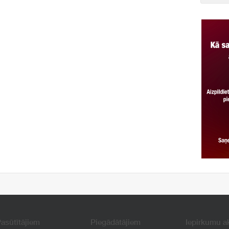
asūtītājiem
Piegādātājiem
Iepirkumu a