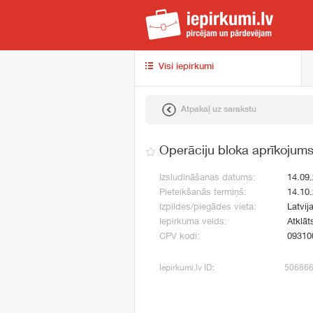
iep
Visi iepirkumi
Atpakaļ uz sarakstu
Operāciju bloka aprīkojum
Izsludināšanas datums:
14.09
Pieteikšanās termiņš:
14.10
Izpildes/piegādes vieta:
Latvij
Iepirkuma veids:
Atklāt
CPV kodi:
09310
Iepirkumi.lv ID:
50686