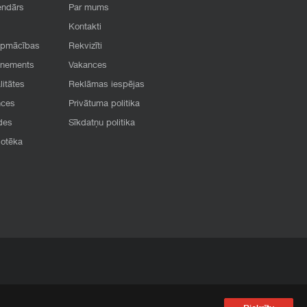
endārs
Par mums
Kontakti
apmācības
Rekvizīti
onements
Vakances
litātes
Reklāmas iespējas
nces
Privātuma politika
des
Sīkdatņu politika
iotēka