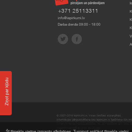
I
+371 25113311
K
info@iepirkumi.lv
K
Darba dienās 09:00 - 18:00
K
V
A
Ziņot par kļūdu
© 2007–2018 Iepirkumi.lv. Visas tiesības aizsargātas.
Informācijas pārpublicēšana bez iepirkumi.lv īpašnieka SIA Impe
Imperum nenes nekādu atbildību, ja, pamatojoties uz mājas l
materiāli vai citāda veida zaudējumi.