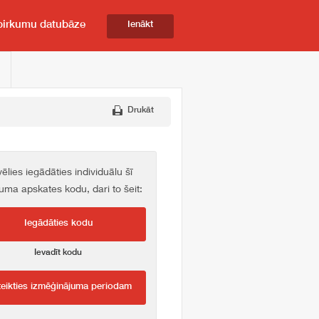
pirkumu datubāze
Ienākt
Drukāt
vēlies iegādāties individuālu šī
kuma apskates kodu, dari to šeit:
Iegādāties kodu
Ievadīt kodu
teikties izmēģinājuma periodam