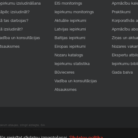
epirkumu izsludināšana
EIS monitorings
Apmācību kal
āpēc izsludināt?
Iepirkumu monitorings
Praktikumi
ā tas darbojas?
Aktuālie iepirkumi
Korporatīvās 
ā izsludināt?
Latvijas iepirkumi
Apmācību ab
adība un konsultācijas
Baltijas iepirkumi
Ziņas un aktua
tsauksmes
Eiropas iepirkumi
Nozares vaka
Nozaru katalogs
Ekspertu atbil
Iepirkumu statistika
Iepirkumu bibl
Būvieceres
Gada balva
Vadība un konsultācijas
Atsauksmes
rum atļaujas, stingri aizliegta. SIA
apā atrodamo informāciju, radušies