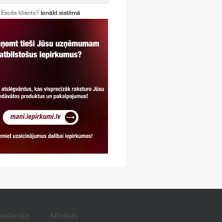
Esošs klients?
Ienākt sistēmā
kadēmija
Atbalsts