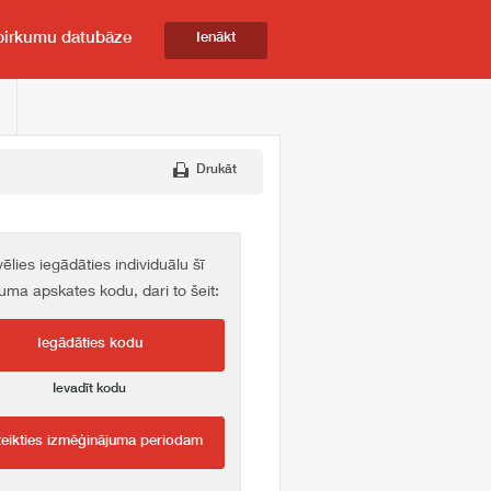
pirkumu datubāze
Ienākt
Drukāt
vēlies iegādāties individuālu šī
kuma apskates kodu, dari to šeit:
Iegādāties kodu
Ievadīt kodu
teikties izmēģinājuma periodam