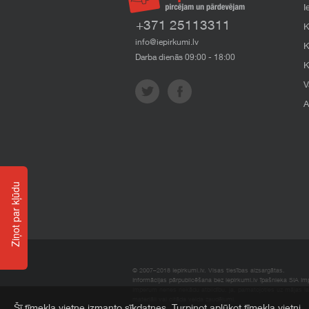
I
+371 25113311
K
info@iepirkumi.lv
K
Darba dienās 09:00 - 18:00
K
V
A
Ziņot par kļūdu
© 2007–2018 Iepirkumi.lv. Visas tiesības aizsargātas.
Informācijas pārpublicēšana bez iepirkumi.lv īpašnieka SIA Impe
Imperum nenes nekādu atbildību, ja, pamatojoties uz mājas l
materiāli vai citāda veida zaudējumi.