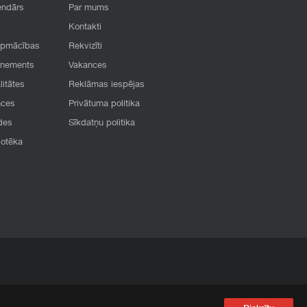
endārs
Par mums
Kontakti
apmācības
Rekvizīti
onements
Vakances
litātes
Reklāmas iespējas
nces
Privātuma politika
des
Sīkdatņu politika
iotēka