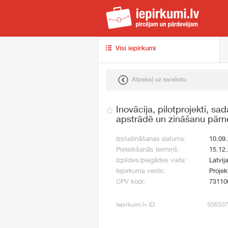
iep
Visi iepirkumi
Atpakaļ uz sarakstu
Inovācija, pilotprojekti, sa
apstrādē un zināšanu pārn
Izsludināšanas datums:
10.09
Pieteikšanās termiņš:
15.12
Izpildes/piegādes vieta:
Latvij
Iepirkuma veids:
Projek
CPV kodi:
73110
Iepirkumi.lv ID:
50650