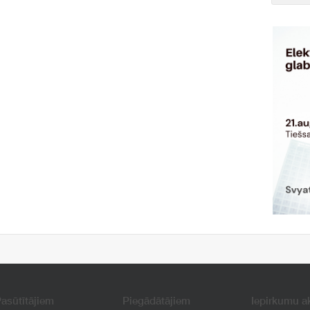
asūtītājiem
Piegādātājiem
Iepirkumu a