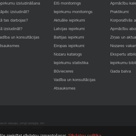
epirkumu izsludināšana
EIS monitorings
Apmācību kal
āpēc izsludināt?
Iepirkumu monitorings
Praktikumi
ā tas darbojas?
Aktuālie iepirkumi
Korporatīvās 
ā izsludināt?
Latvijas iepirkumi
Apmācību ab
adība un konsultācijas
Baltijas iepirkumi
Ziņas un aktua
tsauksmes
Eiropas iepirkumi
Nozares vaka
Nozaru katalogs
Ekspertu atbil
Iepirkumu statistika
Iepirkumu bibl
Būvieceres
Gada balva
Vadība un konsultācijas
Atsauksmes
rum atļaujas, stingri aizliegta. SIA
apā atrodamo informāciju, radušies