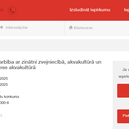
irkumi.lv
pircējam un pārdevējam
Izsludināt iepirkumu
Ie
LV
Interesējošie
Būvieceres
darbība ar zinātni zvejniecībā, akvakultūrā un
ese akvakultūrā
Ja 
iepir
.2025
.2025
a
tu konkurss
000-6
75
Pie