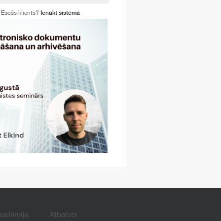
Esošs klients?
Ienākt sistēmā
kadēmija
Atbalsts