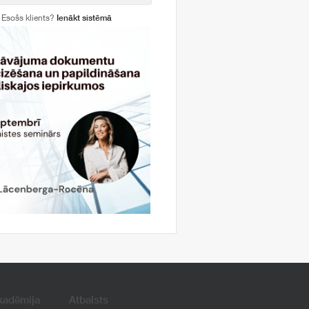
Esošs klients?
Ienākt sistēmā
kadēmija
Atbalsts