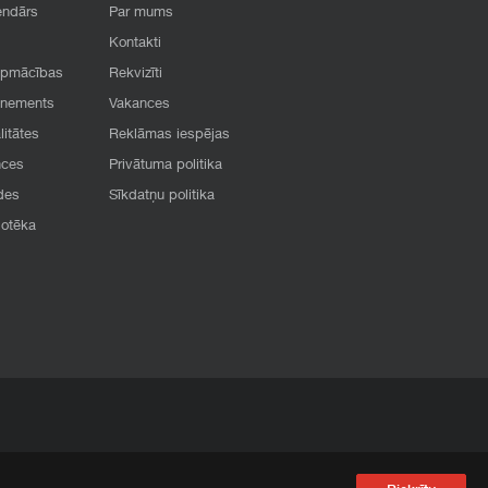
endārs
Par mums
Kontakti
apmācības
Rekvizīti
onements
Vakances
litātes
Reklāmas iespējas
nces
Privātuma politika
des
Sīkdatņu politika
iotēka