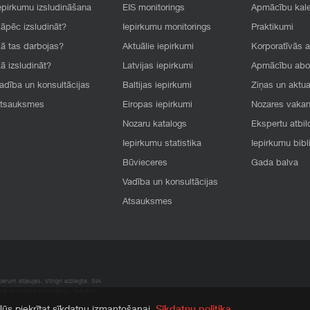
epirkumu izsludināšana
EIS monitorings
Apmācību kal
āpēc izsludināt?
Iepirkumu monitorings
Praktikumi
ā tas darbojas?
Aktuālie iepirkumi
Korporatīvās 
ā izsludināt?
Latvijas iepirkumi
Apmācību ab
adība un konsultācijas
Baltijas iepirkumi
Ziņas un aktua
tsauksmes
Eiropas iepirkumi
Nozares vaka
Nozaru katalogs
Ekspertu atbil
Iepirkumu statistika
Iepirkumu bibl
Būvieceres
Gada balva
Vadība un konsultācijas
Atsauksmes
rum atļaujas, stingri aizliegta. SIA
apā atrodamo informāciju, radušies