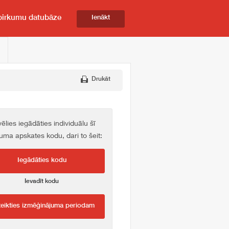
pirkumu datubāze
Ienākt
Drukāt
vēlies iegādāties individuālu šī
kuma apskates kodu, dari to šeit:
Iegādāties kodu
Ievadīt kodu
teikties izmēģinājuma periodam