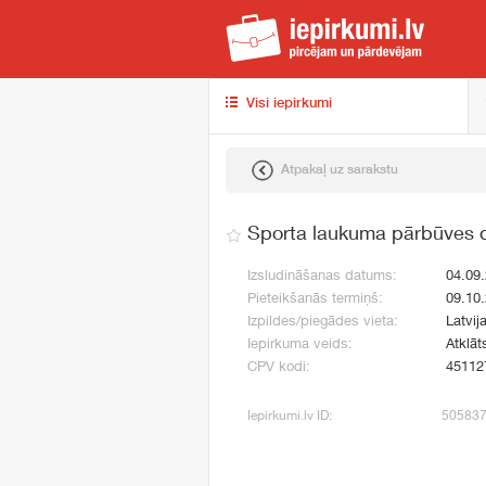
iep
Visi iepirkumi
Atpakaļ uz sarakstu
Sporta laukuma pārbūves 
Izsludināšanas datums:
04.09
Pieteikšanās termiņš:
09.10
Izpildes/piegādes vieta:
Latvija
Iepirkuma veids:
Atklāt
CPV kodi:
45112
Iepirkumi.lv ID:
50583