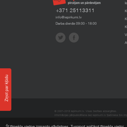
I
+371 25113311
K
info@iepirkumi.lv
K
Darba dienās 09:00 - 18:00
K
V
A
Ziņot par kļūdu
© 2007–2018 Iepirkumi.lv. Visas tiesības aizsargātas.
Informācijas pārpublicēšana bez iepirkumi.lv īpašnieka SIA Impe
Imperum nenes nekādu atbildību, ja, pamatojoties uz mājas l
materiāli vai citāda veida zaudējumi.