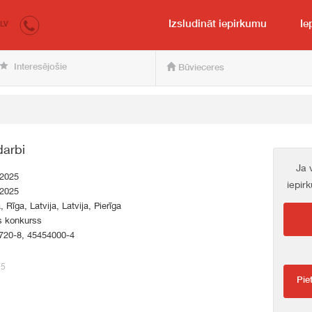
irkumi.lv
pircējam un pārdevējam
Izsludināt iepirkumu
Ie
LV
Interesējošie
Būvieceres
darbi
Ja 
.2025
iepir
.2025
, Rīga, Latvija, Latvija, Pierīga
s konkurss
720-8, 45454000-4
75
Pie