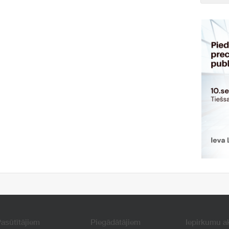
asūtītājiem
Piegādātājiem
Iepirkumu a