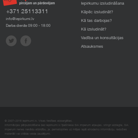
Iepirkumu izsludināšana
+371 25113311
Kāpēc izsludināt?
info@iepirkumi.lv
Kā tas darbojas?
Darba dienās 09:00 - 18:00
Kā izsludināt?
Vadība un konsultācijas
Atsauksmes
© 2007–2018 Iepirkumi.lv. Visas tiesības aizsargātas.
Informācijas pārpublicēšana bez iepirkumi.lv īpašnieka SIA Imperum atļaujas, stingri aizliegta. SIA
Imperum nenes nekādu atbildību, ja, pamatojoties uz mājas lapā atrodamo informāciju, radušies
materiāli vai citāda veida zaudējumi.