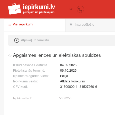
iepirkumi.lv
pir
LV
Visi iepirkumi
Interesējošie
Atpakaļ uz sarakstu
Apgaismes ierīces un elektriskās spuldzes
Izsludināšanas datums:
04.09.2025
Pieteikšanās termiņš:
06.10.2025
Izpildes/piegādes vieta:
Polija
Iepirkuma veids:
Atklāts konkurss
CPV kodi:
31500000-1, 31527260-6
Iepirkumi.lv ID:
5058255