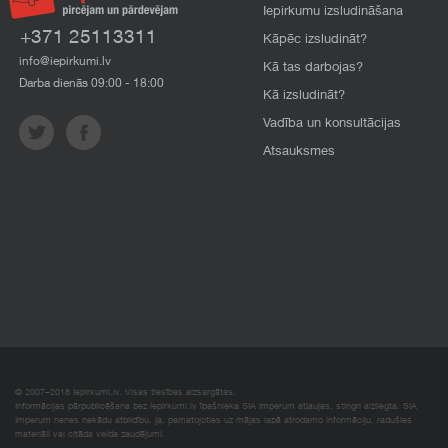
Iepirkumu izsludināšana
+371 25113311
Kāpēc izsludināt?
info@iepirkumi.lv
Kā tas darbojas?
Darba dienās 09:00 - 18:00
Kā izsludināt?
Vadība un konsultācijas
Atsauksmes
© 2007–2018 Iepirkumi.lv. Visas tiesības aizsargātas.
Informācijas pārpublicēšana bez iepirkumi.lv īpašnieka SIA Imperum atļaujas, stingri aizliegta. SIA
Imperum nenes nekādu atbildību, ja, pamatojoties uz mājas lapā atrodamo informāciju, radušies
materiāli vai citāda veida zaudējumi.