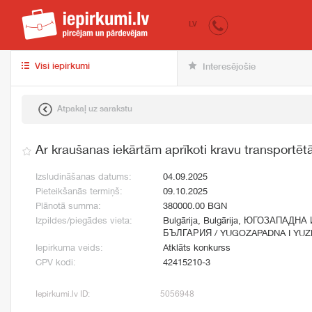
iepirkumi.lv
pir
LV
Visi iepirkumi
Interesējošie
Atpakaļ uz sarakstu
Ar kraušanas iekārtām aprīkoti kravu transportētā
Izsludināšanas datums:
04.09.2025
Pieteikšanās termiņš:
09.10.2025
Plānotā summa:
380000.00 BGN
Izpildes/piegādes vieta:
Bulgārija, Bulgārija, ЮГОЗАПА
БЪЛГАРИЯ / YUGOZAPADNA I YUZ
Iepirkuma veids:
Atklāts konkurss
CPV kodi:
42415210-3
Iepirkumi.lv ID:
5056948