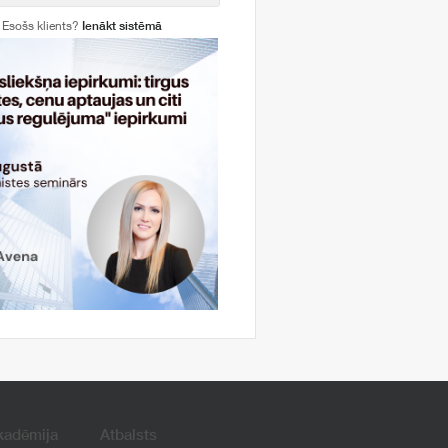
Esošs klients?
Ienākt sistēmā
kadēmija
Atbalsts