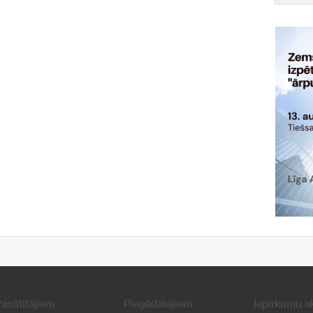
asūtītājiem
Piegādātājiem
Iepirkumu a