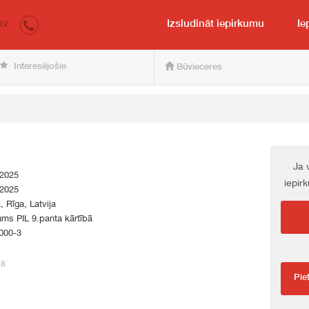
irkumi.lv
pircējam un pārdevējam
Izsludināt iepirkumu
Ie
LV
Interesējošie
Būvieceres
Ja 
.2025
iepir
.2025
a, Rīga, Latvija
ums PIL 9.panta kārtībā
000-3
38
Pie