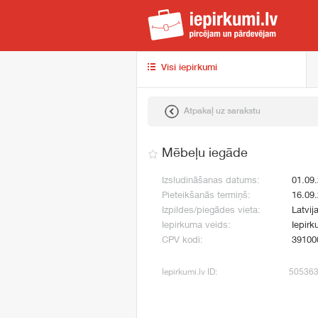
iep
Visi iepirkumi
Atpakaļ uz sarakstu
Mēbeļu iegāde
Izsludināšanas datums:
01.09
Pieteikšanās termiņš:
16.09
Izpildes/piegādes vieta:
Latvij
Iepirkuma veids:
Iepirk
CPV kodi:
39100
Iepirkumi.lv ID:
50536