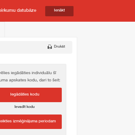
pirkumu datubāze
Ienākt
Drukāt
vēlies iegādāties individuālu šī
kuma apskates kodu, dari to šeit:
Iegādāties kodu
Ievadīt kodu
teikties izmēģinājuma periodam