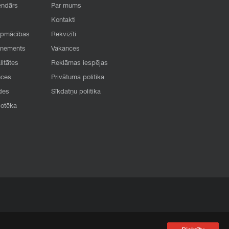
endārs
Par mums
Kontakti
apmācības
Rekvizīti
onements
Vakances
litātes
Reklāmas iespējas
nces
Privātuma politika
des
Sīkdatņu politika
iotēka