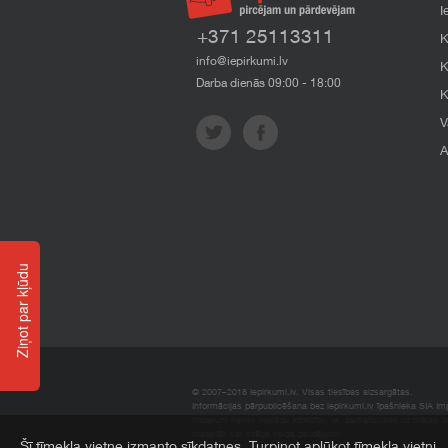
I
+371 25113311
K
info@iepirkumi.lv
K
Darba dienās 09:00 - 18:00
K
V
A
Ziņot par kļūdu
© 2007–2018 Iepirkumi.lv. Visas tiesības aizsargātas.
Informācijas pārpublicēšana bez iepirkumi.lv īpašnieka SIA Impe
Imperum nenes nekādu atbildību, ja, pamatojoties uz mājas l
materiāli vai citāda veida zaudējumi.