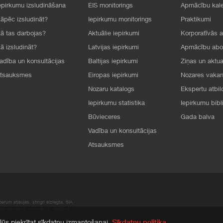
epirkumu izsludināšana
EIS monitorings
Apmācību kal
āpēc izsludināt?
Iepirkumu monitorings
Praktikumi
ā tas darbojas?
Aktuālie iepirkumi
Korporatīvās 
ā izsludināt?
Latvijas iepirkumi
Apmācību ab
adība un konsultācijas
Baltijas iepirkumi
Ziņas un aktua
tsauksmes
Eiropas iepirkumi
Nozares vaka
Nozaru katalogs
Ekspertu atbil
Iepirkumu statistika
Iepirkumu bibl
Būvieceres
Gada balva
Vadība un konsultācijas
Atsauksmes
rum atļaujas, stingri aizliegta. SIA
apā atrodamo informāciju, radušies