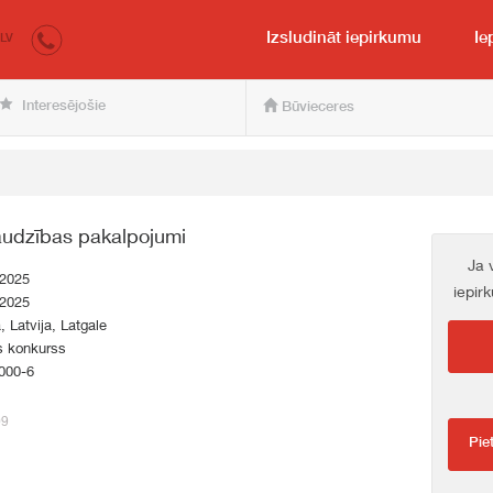
irkumi.lv
pircējam un pārdevējam
Izsludināt iepirkumu
Ie
LV
Interesējošie
Būvieceres
audzības pakalpojumi
Ja 
.2025
iepir
.2025
a, Latvija, Latgale
s konkurss
000-6
09
Pie