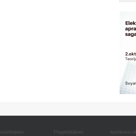
asūtītājiem
Piegādātājiem
Iepirkumu a