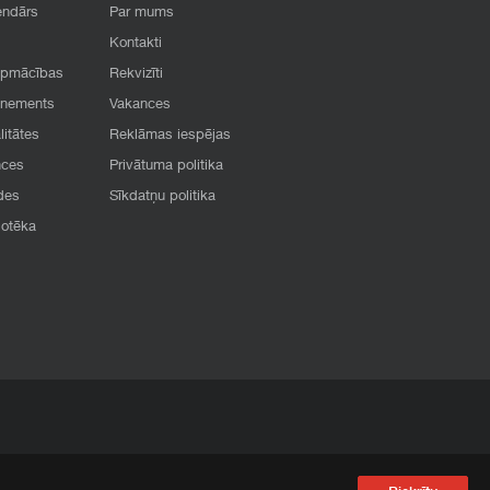
endārs
Par mums
Kontakti
apmācības
Rekvizīti
onements
Vakances
litātes
Reklāmas iespējas
nces
Privātuma politika
des
Sīkdatņu politika
iotēka