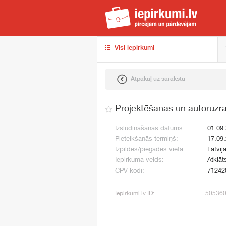
iep
Visi iepirkumi
Atpakaļ uz sarakstu
Projektēšanas un autoruzr
Izsludināšanas datums:
01.09
Pieteikšanās termiņš:
17.09
Izpildes/piegādes vieta:
Latvij
Iepirkuma veids:
Atklāt
CPV kodi:
71242
Iepirkumi.lv ID:
50536