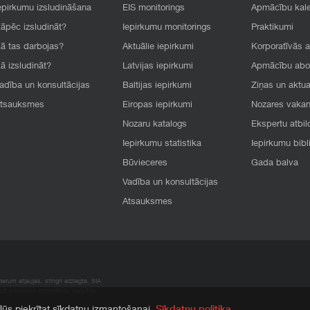
epirkumu izsludināšana
EIS monitorings
Apmācību kal
āpēc izsludināt?
Iepirkumu monitorings
Praktikumi
ā tas darbojas?
Aktuālie iepirkumi
Korporatīvās 
ā izsludināt?
Latvijas iepirkumi
Apmācību ab
adība un konsultācijas
Baltijas iepirkumi
Ziņas un aktua
tsauksmes
Eiropas iepirkumi
Nozares vaka
Nozaru katalogs
Ekspertu atbil
Iepirkumu statistika
Iepirkumu bibl
Būvieceres
Gada balva
Vadība un konsultācijas
Atsauksmes
rum atļaujas, stingri aizliegta. SIA
apā atrodamo informāciju, radušies