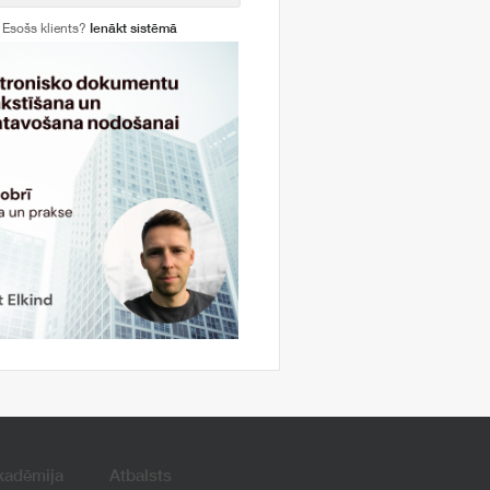
Esošs klients?
Ienākt sistēmā
kadēmija
Atbalsts