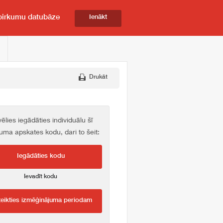
pirkumu datubāze
Ienākt
Drukāt
vēlies iegādāties individuālu šī
kuma apskates kodu, dari to šeit:
Iegādāties kodu
Ievadīt kodu
teikties izmēģinājuma periodam