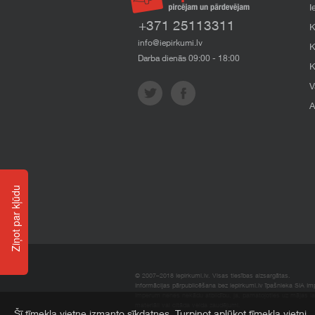
I
+371 25113311
K
info@iepirkumi.lv
K
Darba dienās 09:00 - 18:00
K
V
A
Ziņot par kļūdu
© 2007–2018 Iepirkumi.lv. Visas tiesības aizsargātas.
Informācijas pārpublicēšana bez iepirkumi.lv īpašnieka SIA Impe
Imperum nenes nekādu atbildību, ja, pamatojoties uz mājas l
materiāli vai citāda veida zaudējumi.