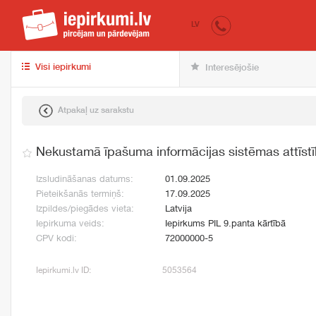
iepirkumi.lv
pir
LV
Visi iepirkumi
Interesējošie
Atpakaļ uz sarakstu
Nekustamā īpašuma informācijas sistēmas attīst
Izsludināšanas datums:
01.09.2025
Pieteikšanās termiņš:
17.09.2025
Izpildes/piegādes vieta:
Latvija
Iepirkuma veids:
Iepirkums PIL 9.panta kārtībā
CPV kodi:
72000000-5
Iepirkumi.lv ID:
5053564