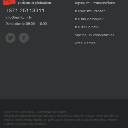
Iepirkumu izsludināšana
+371 25113311
Kāpēc izsludināt?
info@iepirkumi.lv
Kā tas darbojas?
Darba dienās 09:00 - 18:00
Kā izsludināt?
Vadība un konsultācijas
Atsauksmes
© 2007–2018 Iepirkumi.lv. Visas tiesības aizsargātas.
Informācijas pārpublicēšana bez iepirkumi.lv īpašnieka SIA Imperum atļaujas, stingri aizliegta. SIA
Imperum nenes nekādu atbildību, ja, pamatojoties uz mājas lapā atrodamo informāciju, radušies
materiāli vai citāda veida zaudējumi.