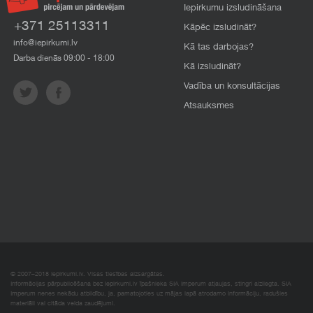
Iepirkumu izsludināšana
+371 25113311
Kāpēc izsludināt?
info@iepirkumi.lv
Kā tas darbojas?
Darba dienās 09:00 - 18:00
Kā izsludināt?
Vadība un konsultācijas
Atsauksmes
© 2007–2018 Iepirkumi.lv. Visas tiesības aizsargātas.
Informācijas pārpublicēšana bez iepirkumi.lv īpašnieka SIA Imperum atļaujas, stingri aizliegta. SIA
Imperum nenes nekādu atbildību, ja, pamatojoties uz mājas lapā atrodamo informāciju, radušies
materiāli vai citāda veida zaudējumi.