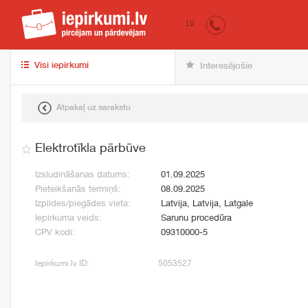
iepirkumi.lv
pir
LV
Visi iepirkumi
Interesējošie
Atpakaļ uz sarakstu
Elektrotīkla pārbūve
Izsludināšanas datums:
01.09.2025
Pieteikšanās termiņš:
08.09.2025
Izpildes/piegādes vieta:
Latvija, Latvija, Latgale
Iepirkuma veids:
Sarunu procedūra
CPV kodi:
09310000-5
Iepirkumi.lv ID:
5053527