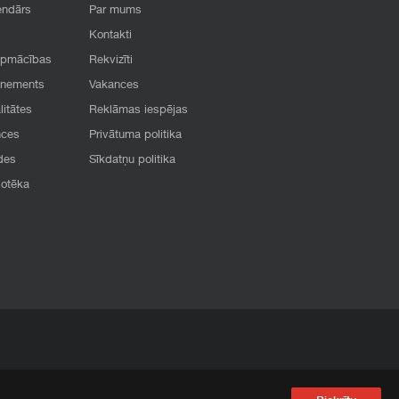
endārs
Par mums
Kontakti
apmācības
Rekvizīti
onements
Vakances
litātes
Reklāmas iespējas
nces
Privātuma politika
des
Sīkdatņu politika
iotēka