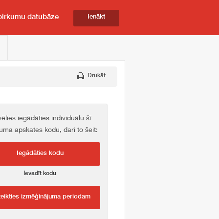
pirkumu datubāze
Ienākt
Drukāt
vēlies iegādāties individuālu šī
kuma apskates kodu, dari to šeit:
Iegādāties kodu
Ievadīt kodu
teikties izmēģinājuma periodam