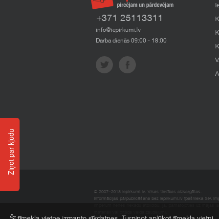
I
+371 25113311
K
info@iepirkumi.lv
K
Darba dienās 09:00 - 18:00
K
V
A
Ziņot par kļūdu
© 2007–2018 Iepirkumi.lv. Visas tiesības aizsargātas.
Informācijas pārpublicēšana bez iepirkumi.lv īpašnieka SIA Impe
Imperum nenes nekādu atbildību, ja, pamatojoties uz mājas l
materiāli vai citāda veida zaudējumi.