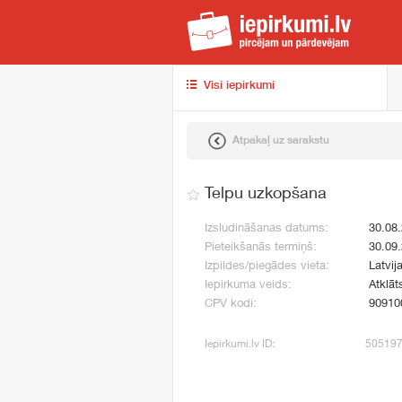
iep
Visi iepirkumi
Atpakaļ uz sarakstu
Telpu uzkopšana
Izsludināšanas datums:
30.08
Pieteikšanās termiņš:
30.09
Izpildes/piegādes vieta:
Latvij
Iepirkuma veids:
Atklāt
CPV kodi:
90910
Iepirkumi.lv ID:
50519