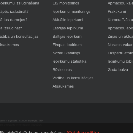
epirkumu izsludināšana
EIS monitorings
Apmācību kal
āpēc izsludināt?
Iepirkumu monitorings
Praktikumi
ā tas darbojas?
Aktuālie iepirkumi
Korporatīvās 
ā izsludināt?
Latvijas iepirkumi
Apmācību ab
adība un konsultācijas
Baltijas iepirkumi
Ziņas un aktua
tsauksmes
Eiropas iepirkumi
Nozares vaka
Nozaru katalogs
Ekspertu atbil
Iepirkumu statistika
Iepirkumu bibl
Būvieceres
Gada balva
Vadība un konsultācijas
Atsauksmes
rum atļaujas, stingri aizliegta. SIA
apā atrodamo informāciju, radušies