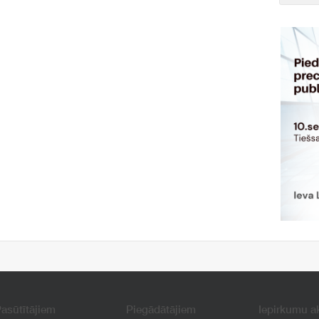
asūtītājiem
Piegādātājiem
Iepirkumu a