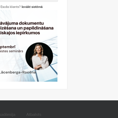
Esošs klients?
Ienākt sistēmā
kadēmija
Atbalsts