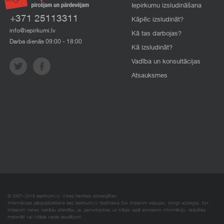
Iepirkumu izsludināšana
+371 25113311
Kāpēc izsludināt?
info@iepirkumi.lv
Kā tas darbojas?
Darba dienās 09:00 - 18:00
Kā izsludināt?
Vadība un konsultācijas
Atsauksmes
© 2007–2018 Iepirkumi.lv. Visas tiesības aizsargātas.
Informācijas pārpublicēšana bez iepirkumi.lv īpašnieka SIA Imperum atļaujas, stingri aizliegta. SIA
Imperum nenes nekādu atbildību, ja, pamatojoties uz mājas lapā atrodamo informāciju, radušies
materiāli vai citāda veida zaudējumi.