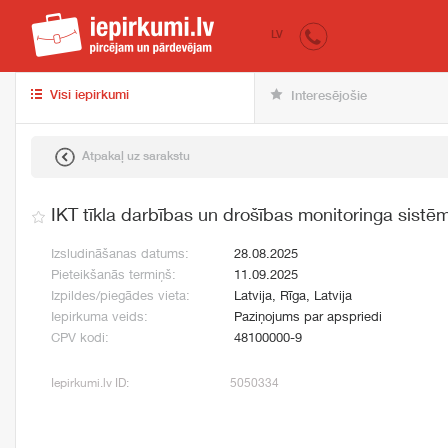
iepirkumi.lv
pir
LV
Visi iepirkumi
Interesējošie
Atpakaļ uz sarakstu
IKT tīkla darbības un drošības monitoringa sistē
Izsludināšanas datums:
28.08.2025
Pieteikšanās termiņš:
11.09.2025
Izpildes/piegādes vieta:
Latvija, Rīga, Latvija
Iepirkuma veids:
Paziņojums par apspriedi
CPV kodi:
48100000-9
Iepirkumi.lv ID:
5050334