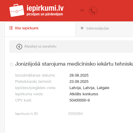
iepirkumi.lv
pir
LV
Visi iepirkumi
Interesējošie
Atpakaļ uz sarakstu
Jonizējošā starojuma medicīnisko iekārtu tehnis
Izsludināšanas datums:
28.08.2025
Pieteikšanās termiņš:
23.09.2025
Izpildes/piegādes vieta:
Latvija, Latvija, Latgale
Iepirkuma veids:
Atklāts konkurss
CPV kodi:
50400000-9
Iepirkumi.lv ID:
5050264