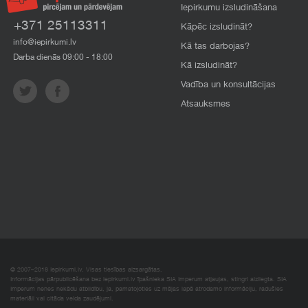
Iepirkumu izsludināšana
+371 25113311
Kāpēc izsludināt?
info@iepirkumi.lv
Kā tas darbojas?
Darba dienās 09:00 - 18:00
Kā izsludināt?
Vadība un konsultācijas
Atsauksmes
© 2007–2018 Iepirkumi.lv. Visas tiesības aizsargātas.
Informācijas pārpublicēšana bez iepirkumi.lv īpašnieka SIA Imperum atļaujas, stingri aizliegta. SIA
Imperum nenes nekādu atbildību, ja, pamatojoties uz mājas lapā atrodamo informāciju, radušies
materiāli vai citāda veida zaudējumi.