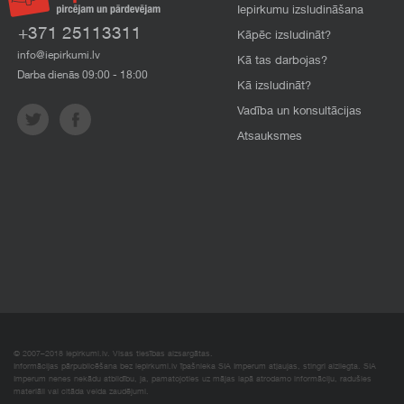
Iepirkumu izsludināšana
+371 25113311
Kāpēc izsludināt?
info@iepirkumi.lv
Kā tas darbojas?
Darba dienās 09:00 - 18:00
Kā izsludināt?
Vadība un konsultācijas
Atsauksmes
© 2007–2018 Iepirkumi.lv. Visas tiesības aizsargātas.
Informācijas pārpublicēšana bez iepirkumi.lv īpašnieka SIA Imperum atļaujas, stingri aizliegta. SIA
Imperum nenes nekādu atbildību, ja, pamatojoties uz mājas lapā atrodamo informāciju, radušies
materiāli vai citāda veida zaudējumi.