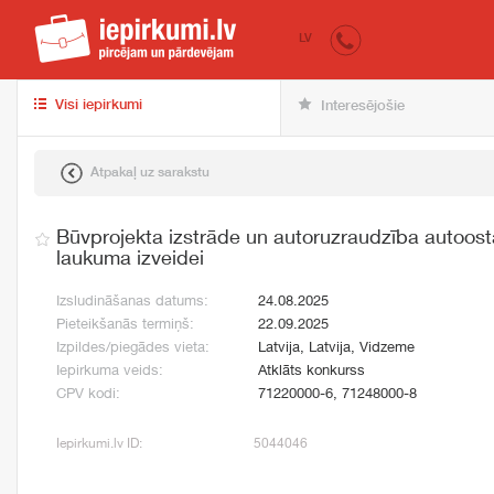
iepirkumi.lv
pir
LV
Visi iepirkumi
Interesējošie
Atpakaļ uz sarakstu
Būvprojekta izstrāde un autoruzraudzība autoost
laukuma izveidei
Izsludināšanas datums:
24.08.2025
Pieteikšanās termiņš:
22.09.2025
Izpildes/piegādes vieta:
Latvija, Latvija, Vidzeme
Iepirkuma veids:
Atklāts konkurss
CPV kodi:
71220000-6, 71248000-8
Iepirkumi.lv ID:
5044046