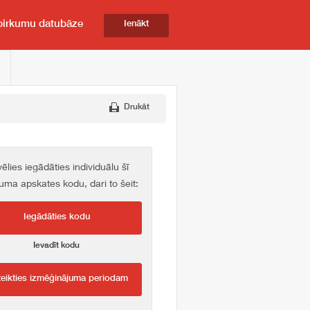
pirkumu datubāze
Ienākt
Drukāt
vēlies iegādāties individuālu šī
kuma apskates kodu, dari to šeit:
Iegādāties kodu
Ievadīt kodu
teikties izmēģinājuma periodam