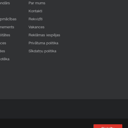
endārs
Par mums
Kontakti
apmācības
Rekvizīti
onements
Vakances
litātes
Reklāmas iespējas
nces
Privātuma politika
des
Sīkdatņu politika
iotēka