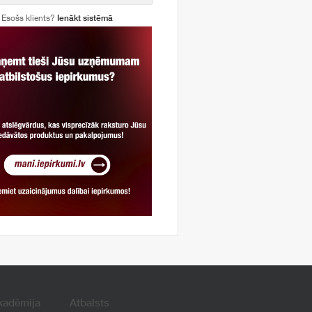
Esošs klients?
Ienākt sistēmā
kadēmija
Atbalsts