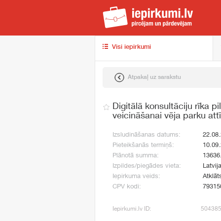
iep
Visi iepirkumi
Atpakaļ uz sarakstu
Digitālā konsultāciju rīka p
veicināšanai vēja parku att
Izsludināšanas datums:
22.08
Pieteikšanās termiņš:
10.09
Plānotā summa:
13636
Izpildes/piegādes vieta:
Latvij
Iepirkuma veids:
Atklāt
CPV kodi:
79315
Iepirkumi.lv ID:
50438