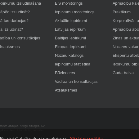
epirkumu izsludināšana
EIS monitorings
Apmācību kal
āpēc izsludināt?
Iepirkumu monitorings
Praktikumi
ā tas darbojas?
Aktuālie iepirkumi
Korporatīvās 
ā izsludināt?
Latvijas iepirkumi
Apmācību ab
adība un konsultācijas
Baltijas iepirkumi
Ziņas un aktua
tsauksmes
Eiropas iepirkumi
Nozares vaka
Nozaru katalogs
Ekspertu atbil
Iepirkumu statistika
Iepirkumu bibl
Būvieceres
Gada balva
Vadība un konsultācijas
Atsauksmes
rum atļaujas, stingri aizliegta. SIA
apā atrodamo informāciju, radušies