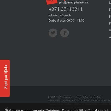
I
+371 25113311
K
info@iepirkumi.lv
K
Darba dienās 09:00 - 18:00
K
V
A
Ziņot par kļūdu
© 2007–2018 Iepirkumi.lv. Visas tiesības aizsargātas.
Informācijas pārpublicēšana bez iepirkumi.lv īpašnieka SIA Impe
Imperum nenes nekādu atbildību, ja, pamatojoties uz mājas l
materiāli vai citāda veida zaudējumi.