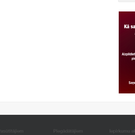
asūtītājiem
Piegādātājiem
Iepirkumu a