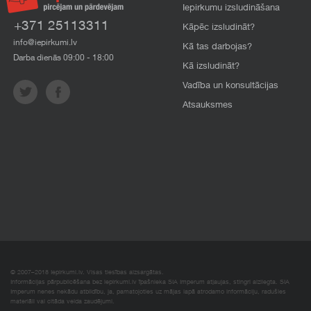
Iepirkumu izsludināšana
+371 25113311
Kāpēc izsludināt?
info@iepirkumi.lv
Kā tas darbojas?
Darba dienās 09:00 - 18:00
Kā izsludināt?
Vadība un konsultācijas
Atsauksmes
© 2007–2018 Iepirkumi.lv. Visas tiesības aizsargātas.
Informācijas pārpublicēšana bez iepirkumi.lv īpašnieka SIA Imperum atļaujas, stingri aizliegta. SIA
Imperum nenes nekādu atbildību, ja, pamatojoties uz mājas lapā atrodamo informāciju, radušies
materiāli vai citāda veida zaudējumi.