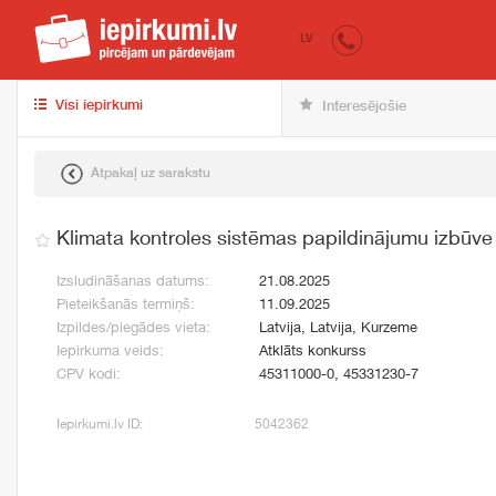
iepirkumi.lv
pir
LV
Visi iepirkumi
Interesējošie
Atpakaļ uz sarakstu
Klimata kontroles sistēmas papildinājumu izbūve
Izsludināšanas datums:
21.08.2025
Pieteikšanās termiņš:
11.09.2025
Izpildes/piegādes vieta:
Latvija, Latvija, Kurzeme
Iepirkuma veids:
Atklāts konkurss
CPV kodi:
45311000-0, 45331230-7
Iepirkumi.lv ID:
5042362