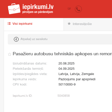
iepirkumi.lv
pir
LV
Visi iepirkumi
Interesējošie
Atpakaļ uz sarakstu
Pasažieru autobusu tehniskās apkopes un remon
Izsludināšanas datums:
20.08.2025
Pieteikšanās termiņš:
04.09.2025
Izpildes/piegādes vieta:
Latvija, Latvija, Zemgale
Iepirkuma veids:
Paziņojums par apspriedi
CPV kodi:
50110000-9
Iepirkumi.lv ID:
5040858