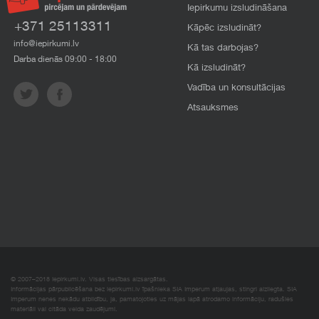
Iepirkumu izsludināšana
+371 25113311
Kāpēc izsludināt?
info@iepirkumi.lv
Kā tas darbojas?
Darba dienās 09:00 - 18:00
Kā izsludināt?
Vadība un konsultācijas
Atsauksmes
© 2007–2018 Iepirkumi.lv. Visas tiesības aizsargātas.
Informācijas pārpublicēšana bez iepirkumi.lv īpašnieka SIA Imperum atļaujas, stingri aizliegta. SIA
Imperum nenes nekādu atbildību, ja, pamatojoties uz mājas lapā atrodamo informāciju, radušies
materiāli vai citāda veida zaudējumi.