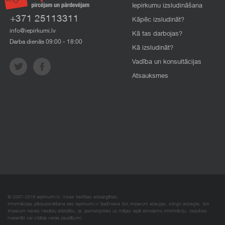
Iepirkumu izsludināšana
+371 25113311
Kāpēc izsludināt?
info@iepirkumi.lv
Kā tas darbojas?
Darba dienās 09:00 - 18:00
Kā izsludināt?
Vadība un konsultācijas
Atsauksmes
© 2007–2018 Iepirkumi.lv. Visas tiesības aizsargātas.
Informācijas pārpublicēšana bez iepirkumi.lv īpašnieka SIA Imperum atļaujas, stingri aizliegta. SIA
Imperum nenes nekādu atbildību, ja, pamatojoties uz mājas lapā atrodamo informāciju, radušies
materiāli vai citāda veida zaudējumi.