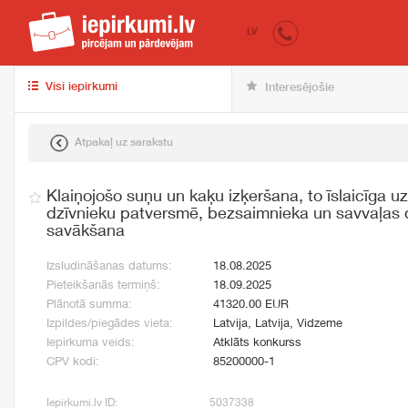
iepirkumi.lv
pir
LV
Visi iepirkumi
Interesējošie
Atpakaļ uz sarakstu
Klaiņojošo suņu un kaķu izķeršana, to īslaicīga 
dzīvnieku patversmē, bezsaimnieka un savvaļas d
savākšana
Izsludināšanas datums:
18.08.2025
Pieteikšanās termiņš:
18.09.2025
Plānotā summa:
41320.00 EUR
Izpildes/piegādes vieta:
Latvija, Latvija, Vidzeme
Iepirkuma veids:
Atklāts konkurss
CPV kodi:
85200000-1
Iepirkumi.lv ID:
5037338