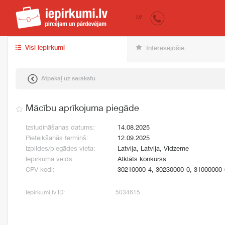
iepirkumi.lv
pir
LV
Visi iepirkumi
Interesējošie
Atpakaļ uz sarakstu
Mācību aprīkojuma piegāde
Izsludināšanas datums:
14.08.2025
Pieteikšanās termiņš:
12.09.2025
Izpildes/piegādes vieta:
Latvija, Latvija, Vidzeme
Iepirkuma veids:
Atklāts konkurss
CPV kodi:
30210000-4, 30230000-0, 31000000-
Iepirkumi.lv ID:
5034615