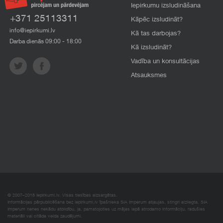
Iepirkumu izsludināšana
+371 25113311
Kāpēc izsludināt?
info@iepirkumi.lv
Kā tas darbojas?
Darba dienās 09:00 - 18:00
Kā izsludināt?
Vadība un konsultācijas
Atsauksmes
© 2007–2018 Iepirkumi.lv. Visas tiesības aizsargātas.
Informācijas pārpublicēšana bez iepirkumi.lv īpašnieka SIA Imperum atļaujas, stingri aizliegta. SIA
Imperum nenes nekādu atbildību, ja, pamatojoties uz mājas lapā atrodamo informāciju, radušies
materiāli vai citāda veida zaudējumi.