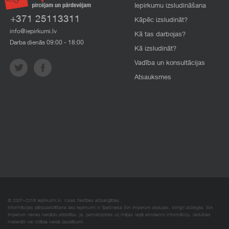
Iepirkumu izsludināšana
+371 25113311
Kāpēc izsludināt?
info@iepirkumi.lv
Kā tas darbojas?
Darba dienās 09:00 - 18:00
Kā izsludināt?
Vadība un konsultācijas
Atsauksmes
© 2007–2018 Iepirkumi.lv. Visas tiesības aizsargātas.
Informācijas pārpublicēšana bez iepirkumi.lv īpašnieka SIA Imperum atļaujas, stingri aizliegta. SIA
Imperum nenes nekādu atbildību, ja, pamatojoties uz mājas lapā atrodamo informāciju, radušies
materiāli vai citāda veida zaudējumi.