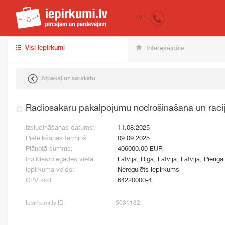
iepirkumi.lv
pir
LV
Visi iepirkumi
Interesējošie
Atpakaļ uz sarakstu
Radiosakaru pakalpojumu nodrošināšana un rāci
Izsludināšanas datums:
11.08.2025
Pieteikšanās termiņš:
09.09.2025
Plānotā summa:
406000.00 EUR
Izpildes/piegādes vieta:
Latvija, Rīga, Latvija, Latvija, Pierīga
Iepirkuma veids:
Neregulēts iepirkums
CPV kodi:
64220000-4
Iepirkumi.lv ID:
5031132