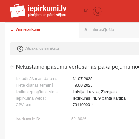
iepirkumi.lv
pir
LV
Visi iepirkumi
Interesējošie
Atpakaļ uz sarakstu
Nekustamo īpašumu vērtēšanas pakalpojumu no
Izsludināšanas datums:
31.07.2025
Pieteikšanās termiņš:
19.08.2025
Izpildes/piegādes vieta:
Latvija, Latvija, Zemgale
Iepirkuma veids:
Iepirkums PIL 9.panta kārtībā
CPV kodi:
79419000-4
Iepirkumi.lv ID:
5018926