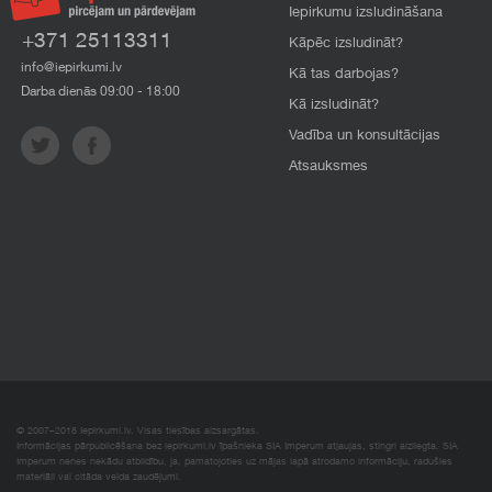
Iepirkumu izsludināšana
+371 25113311
Kāpēc izsludināt?
info@iepirkumi.lv
Kā tas darbojas?
Darba dienās 09:00 - 18:00
Kā izsludināt?
Vadība un konsultācijas
Atsauksmes
© 2007–2018 Iepirkumi.lv. Visas tiesības aizsargātas.
Informācijas pārpublicēšana bez iepirkumi.lv īpašnieka SIA Imperum atļaujas, stingri aizliegta. SIA
Imperum nenes nekādu atbildību, ja, pamatojoties uz mājas lapā atrodamo informāciju, radušies
materiāli vai citāda veida zaudējumi.